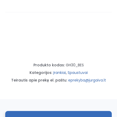
Bessey
GH30
300*140mm
Produkto kodas:
GH30_BES
Kategorijos:
Įrankiai
,
Spaustuvai
Teirautis apie prekę el. paštu:
eprekyba@jurgaiva.lt