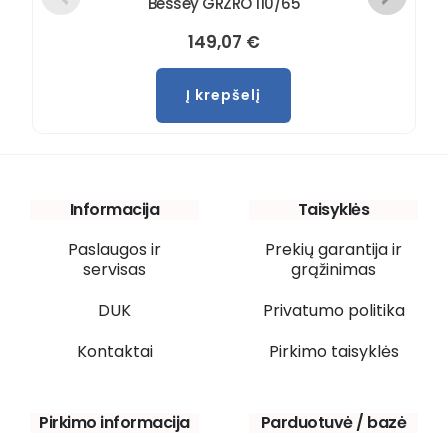
Bessey GRZRO 110/65
149,07
€
Į krepšelį
Informacija
Taisyklės
Paslaugos ir
Prekių garantija ir
servisas
grąžinimas
DUK
Privatumo politika
Kontaktai
Pirkimo taisyklės
Pirkimo informacija
Parduotuvė / bazė