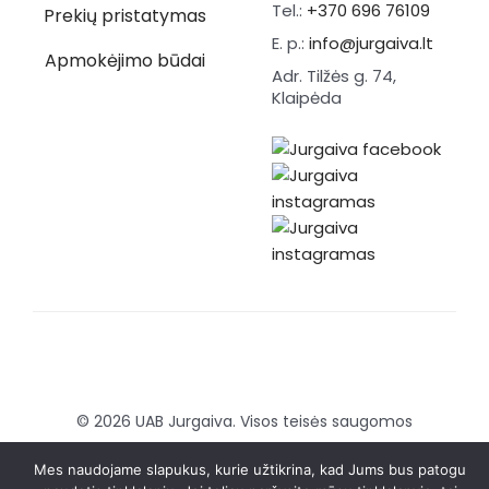
Tel.:
+370 696 76109
Prekių pristatymas
E. p.:
info@jurgaiva.lt
Apmokėjimo būdai
Adr. Tilžės g. 74,
Klaipėda
© 2026 UAB Jurgaiva. Visos teisės saugomos
Sukurta:
Brandmedia agency
Mes naudojame slapukus, kurie užtikrina, kad Jums bus patogu