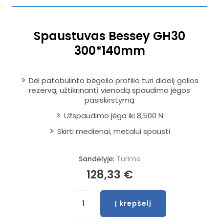
Spaustuvas Bessey GH30
300*140mm
Dėl patobulinto bėgelio profilio turi didelį galios
rezervą, užtikrinantį vienodą spaudimo jėgos
pasiskirstymą
Užspaudimo jėga iki 8,500 N
Skirti medienai, metalui spausti
Sandėlyje:
Turime
128,33
€
produkto
Į krepšelį
kiekis:
Spaustuvas