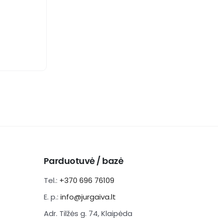
Parduotuvė / bazė
Tel.:
+370 696 76109
E. p.:
info@jurgaiva.lt
Adr. Tilžės g. 74, Klaipėda