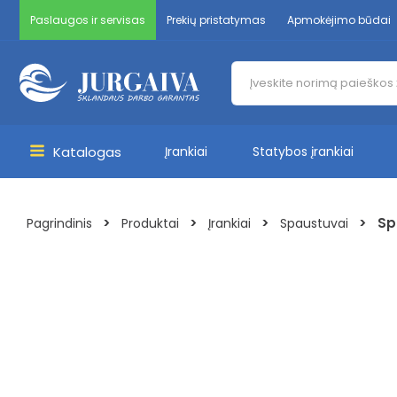
Pereiti
Paslaugos ir servisas
Prekių pristatymas
Apmokėjimo būdai
prie
turinio
Products
search
Katalogas
Įrankiai
Statybos įrankiai
Main
Menu
>
>
>
>
Sp
Pagrindinis
Produktai
Įrankiai
Spaustuvai