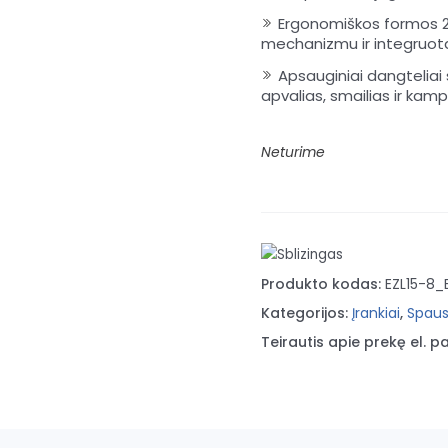
Ergonomiškos formos 2
mechanizmu ir integruota 
Apsauginiai dangteliai 
apvalias, smailias ir kamp
Neturime
Produkto kodas:
EZL15-8_
Kategorijos:
Įrankiai
,
Spaus
Teirautis apie prekę el. pa