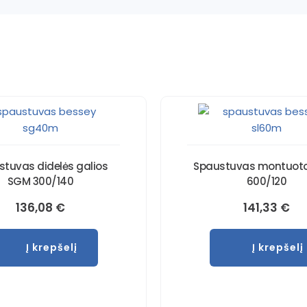
stuvas didelės galios
Spaustuvas montuoto
SGM 300/140
600/120
136,08
€
141,33
€
Į krepšelį
Į krepšelį