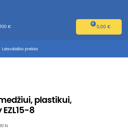
100 €
0,00
€
Laisvalaikio prekės
edžiui, plastikui,
y EZL15-8
00 N