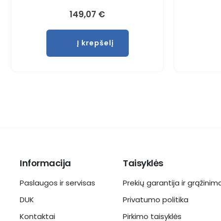
149,07
€
Į krepšelį
Informacija
Taisyklės
Paslaugos ir servisas
Prekių garantija ir grąžinim
DUK
Privatumo politika
Kontaktai
Pirkimo taisyklės