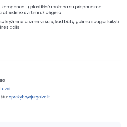
 komponentų plastikinė rankena su prispaudimo
atleidimo svirtimi už bėgelio
su kryžmine prizme viršuje, kad būtų galima saugiai laikyti
ines dalis
BES
tuvai
štu:
eprekyba@jurgaiva.lt