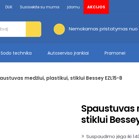
DUK
Susisiekite su mumis
Įdomu
AKCIJOS
Nemokamas pristatymas nuo 
Sodo technika
Autoserviso įrankiai
Pramonei
austuvas medžiui, plastikui, stiklui Bessey EZL15-8
Spaustuvas m
stiklui Besse
Suspaudimo jėga iki 14