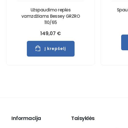
Užspaudimo replės
Spau
vamzdžiams Bessey GRZRO
110/65
149,07
€
Į krepšelį
Informacija
Taisyklės