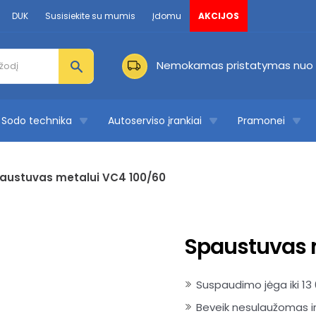
DUK
Susisiekite su mumis
Įdomu
AKCIJOS
Nemokamas pristatymas nuo 
Sodo technika
Autoserviso įrankiai
Pramonei
austuvas metalui VC4 100/60
Spaustuvas 
Suspaudimo jėga iki 13
Beveik nesulaužomas ir