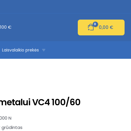
100 €
0,00
€
Laisvalaikio prekės
metalui VC4 100/60
 000 N
 grūdintas