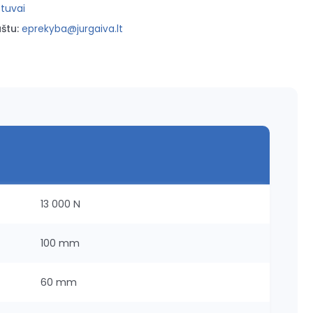
tuvai
štu:
eprekyba@jurgaiva.lt
13 000 N
100 mm
60 mm