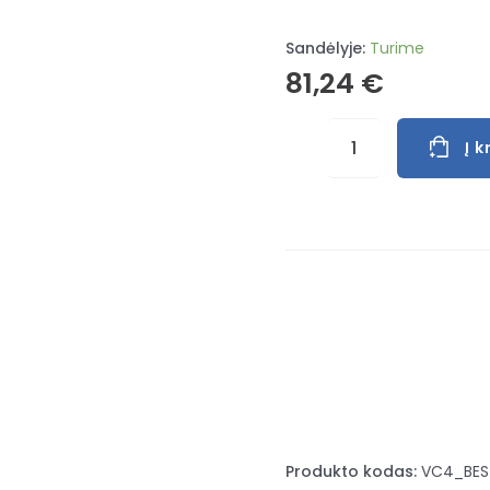
Sandėlyje:
Turime
81,24
€
produkto
Į k
kiekis:
Spaustuvas
metalui
VC4
100/60
Produkto kodas:
VC4_BES