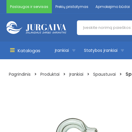
Pereiti
Paslaugos ir servisas
Prekių pristatymas
Apmokėjimo būdai
prie
turinio
Products
search
Katalogas
Įrankiai
Statybos įrankiai
Main
Menu
>
>
>
>
Sp
Pagrindinis
Produktai
Įrankiai
Spaustuvai