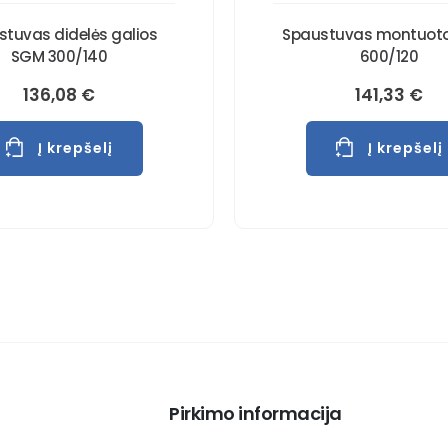
stuvas didelės galios
Spaustuvas montuoto
SGM 300/140
600/120
136,08
€
141,33
€
Į krepšelį
Į krepšelį
Pirkimo informacija