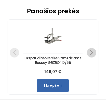
Panašios prekės
Užspaudimo replės vamzdžiams
Bessey GRZRO 110/65
149,07
€
Į krepšelį