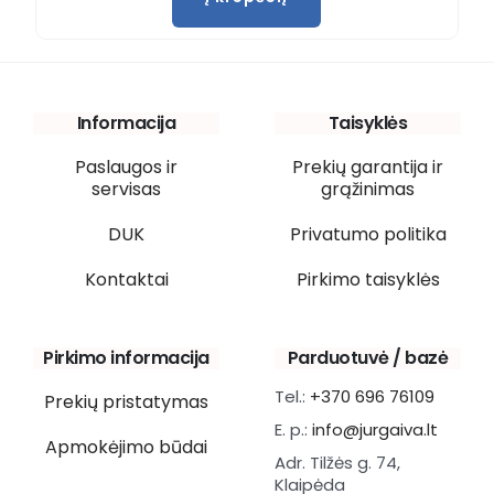
Informacija
Taisyklės
Paslaugos ir
Prekių garantija ir
servisas
grąžinimas
DUK
Privatumo politika
Kontaktai
Pirkimo taisyklės
Pirkimo informacija
Parduotuvė / bazė
Tel.:
+370 696 76109
Prekių pristatymas
E. p.:
info@jurgaiva.lt
Apmokėjimo būdai
Adr. Tilžės g. 74,
Klaipėda