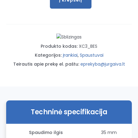
Į krepšelį
produkto
kiekis:
Spyruoklinis
spaustuvas
Bessey
Clippix
Produkto kodas:
XC3_BES
XC3
Kategorijos:
Įrankiai
,
Spaustuvai
Teirautis apie prekę el. paštu:
eprekyba@jurgaiva.lt
Techninė specifikacija
Spaudimo ilgis
35 mm