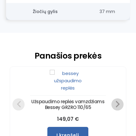
Žiočių gylis
37 mm
Panašios prekės
Užspaudimo replės vamzdžiams
Bessey GRZRO 110/65
149,07
€
Į krepšelį