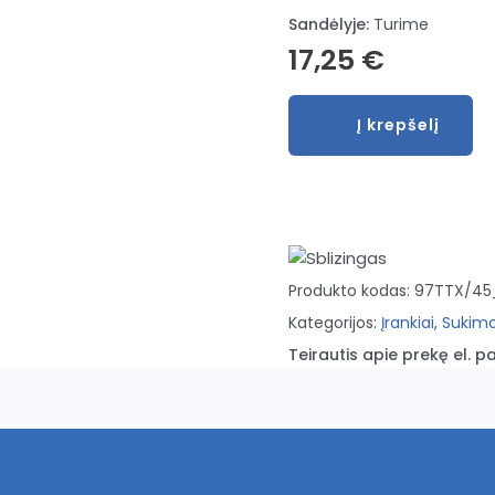
Sandėlyje:
Turime
17,25
€
produkto
Į krepšelį
kiekis:
T-
formos
torcinis
raktas
T45
Produkto kodas:
97TTX/45
Kategorijos:
Įrankiai
,
Sukimo
Teirautis apie prekę el. pa