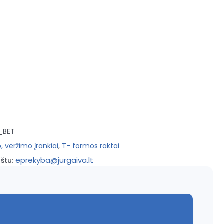
_BET
, veržimo įrankiai
,
T- formos raktai
eprekyba@jurgaiva.lt
štu: