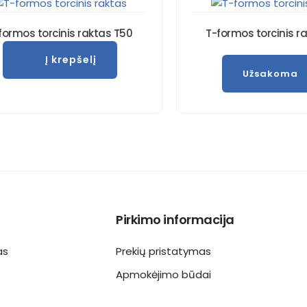
formos torcinis raktas T50
T-formos torcinis r
Į krepšelį
Užsakoma
Pirkimo informacija
as
Prekių pristatymas
Apmokėjimo būdai