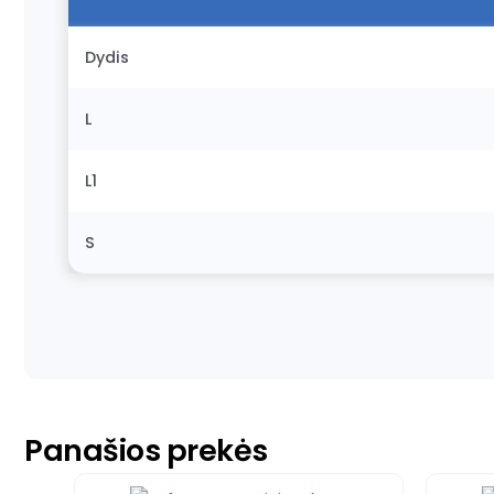
Dydis
L
L1
S
Panašios prekės