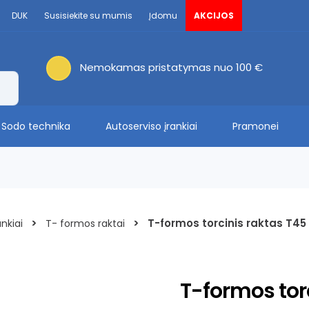
DUK
Susisiekite su mumis
Įdomu
AKCIJOS
Nemokamas pristatymas nuo 100 €
Sodo technika
Autoserviso įrankiai
Pramonei
>
>
T-formos torcinis raktas T45
nkiai
T- formos raktai
T-formos tor