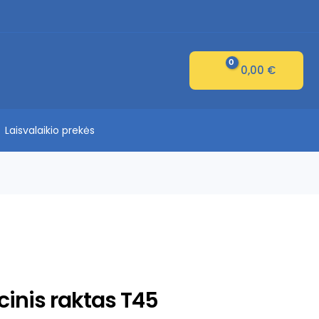
0,00
€
Laisvalaikio prekės
cinis raktas T45