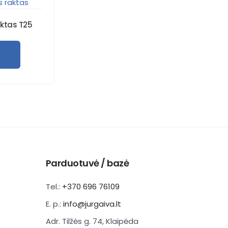
aktas T25
Parduotuvė / bazė
Tel.:
+370 696 76109
E. p.:
info@jurgaiva.lt
Adr. Tilžės g. 74, Klaipėda