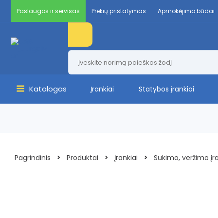
Pereiti
Paslaugos ir servisas
Prekių pristatymas
Apmokėjimo būdai
prie
Products
turinio
search
Katalogas
Įrankiai
Statybos įrankiai
Main
Menu
>
>
>
Pagrindinis
Produktai
Įrankiai
Sukimo, veržimo įra