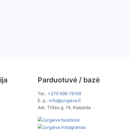
ija
Parduotuvė / bazė
Tel.:
+370 696 76109
E. p.:
info@jurgaiva.lt
Adr. Tilžės g. 74, Klaipėda