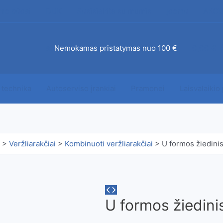
mo būdai
DUK
Susisiekite su mumis
Įdomu
AKCI
ab
Nemokamas pristatymas nuo 100 €
0,00
€
 technika
Autoserviso įrankiai
Pramonei
Laisvalaikio
>
Veržliarakčiai
>
Kombinuoti veržliarakčiai
>
U formos žiedini
U formos žiedini