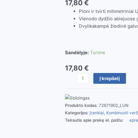
17,80
€
Ploni ir tvirti milimetriniai
Vienodo dydžio abiejuose 
Dvylikakampė žiedinė galv
Sandėlyje:
Turime
17,80
€
produkto
Į krepšelį
kiekis:
U
formos
žiedinis
Produkto kodas:
72671902_LUN
raktas
Kategorijos:
Įrankiai
,
Kombinuoti veržl
24
Teirautis apie prekę el. paštu:
epre
mm
Teng