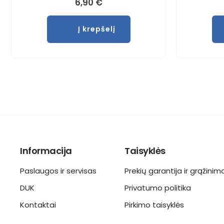
6,90
€
Į krepšelį
Informacija
Taisyklės
Paslaugos ir servisas
Prekių garantija ir grąžinim
DUK
Privatumo politika
Kontaktai
Pirkimo taisyklės