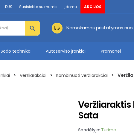
DUK
Susisiekite su mumis
Įdomu
AKCIJOS
Nemokamas pristatymas nuo 
Sodo technika
Autoserviso įrankiai
Pramonei
>
>
>
Veržli
nkiai
Veržliarakčiai
Kombinuoti veržliarakčiai
Veržliarakti
Sata
Sandėlyje:
Turime