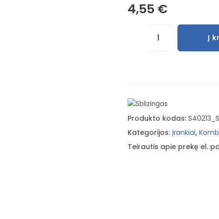
4,55
€
produkto
Į k
kiekis:
Veržliaraktis
kombinuotas
18
mm
Sata
Produkto kodas:
S40213_
Kategorijos:
Įrankiai
,
Kombi
Teirautis apie prekę el. pa