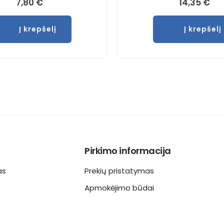
7,80
€
14,35
€
Į krepšelį
Į krepšelį
Pirkimo informacija
as
Prekių pristatymas
Apmokėjimo būdai