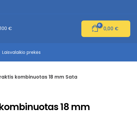
100 €
0,00
€
Laisvalaikio prekės
araktis kombinuotas 18 mm Sata
s kombinuotas 18 mm