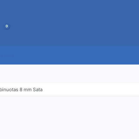
JOS
 prekės
mbinuotas 8 mm Sata