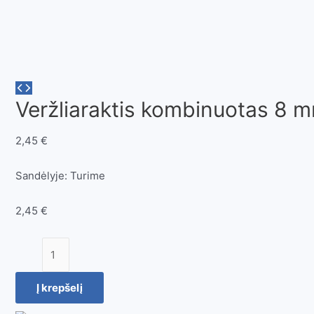
Veržliaraktis kombinuotas 8 
2,45
€
Sandėlyje:
Turime
2,45
€
produkto
kiekis:
Veržliaraktis
Į krepšelį
kombinuotas
8