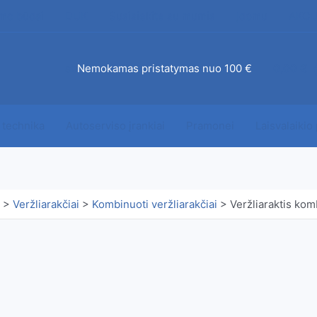
mo būdai
DUK
Susisiekite su mumis
Įdomu
AKCI
ab
Nemokamas pristatymas nuo 100 €
0,00
€
 technika
Autoserviso įrankiai
Pramonei
Laisvalaikio
>
Veržliarakčiai
>
Kombinuoti veržliarakčiai
>
Veržliaraktis ko