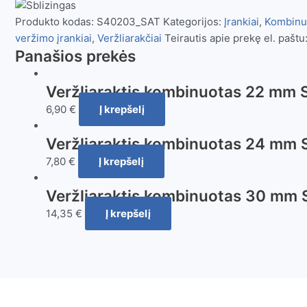
mm
Produkto kodas:
S40203_SAT
Kategorijos:
Įrankiai
,
Kombinuo
Sata
veržimo įrankiai
,
Veržliarakčiai
Teirautis apie prekę el. paštu
Panašios prekės
Veržliaraktis kombinuotas 22 mm 
6,90
€
Į krepšelį
Veržliaraktis kombinuotas 24 mm 
7,80
€
Į krepšelį
Veržliaraktis kombinuotas 30 mm 
14,35
€
Į krepšelį