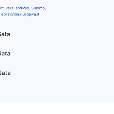
ti veržliarakčiai
,
Sukimo,
:
eprekyba@jurgaiva.lt
Sata
Sata
Sata