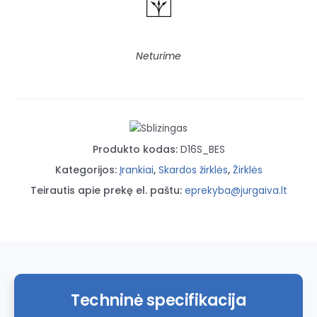
Neturime
Produkto kodas:
D16S_BES
Kategorijos:
Įrankiai
,
Skardos žirklės
,
Žirklės
Teirautis apie prekę el. paštu:
eprekyba@jurgaiva.lt
Techninė specifikacija