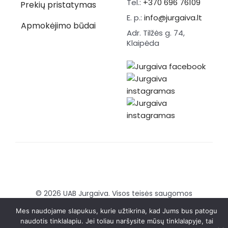
Tel.:
+370 696 76109
Prekių pristatymas
E. p.:
info@jurgaiva.lt
Apmokėjimo būdai
Adr. Tilžės g. 74,
Klaipėda
© 2026 UAB Jurgaiva. Visos teisės saugomos
Sukurta:
Brandmedia agency
Mes naudojame slapukus, kurie užtikrina, kad Jums bus patogu
naudotis tinklalapiu. Jei toliau naršysite mūsų tinklalapyje, tai