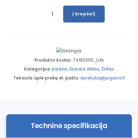
produkto
Į krepšelį
kiekis:
Skardos
kirpimo
žirklės
(dešinės
pusės)
Produkto kodas:
74160300_LUN
250MM
Kategorijos:
Įrankiai
,
Skardos žirklės
,
Žirklės
Teirautis apie prekę el. paštu:
eprekyba@jurgaiva.lt
Techninė specifikacija