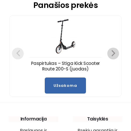
Panašios prekės
Paspirtukas – Stiga Kick Scooter
Route 200-S (juodas)
Užsakoma
Informacija
Taisyklės
Paslaugos ir
Prekių garantija ir