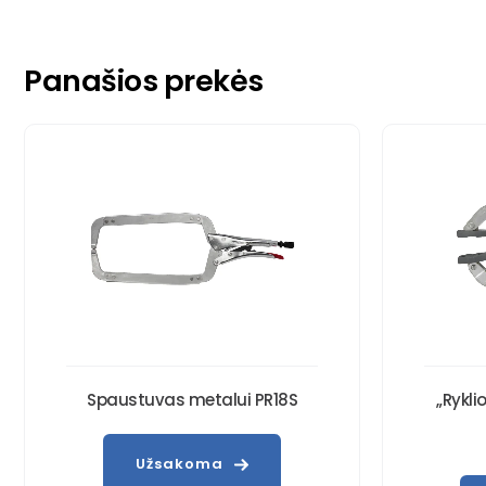
Panašios prekės
Spaustuvas metalui PR18S
„Rykl
Užsakoma