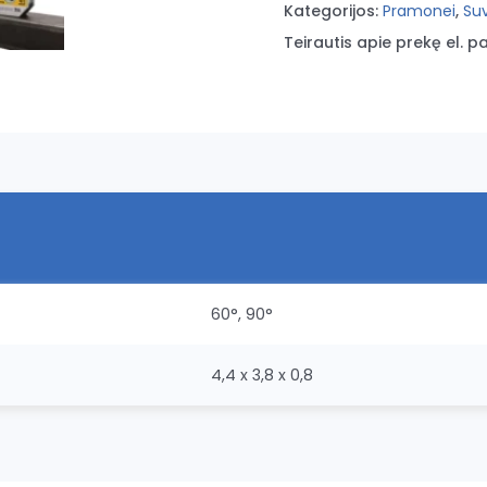
Kategorijos:
Pramonei
,
Suv
Teirautis apie prekę el. pa
60°, 90°
4,4 x 3,8 x 0,8