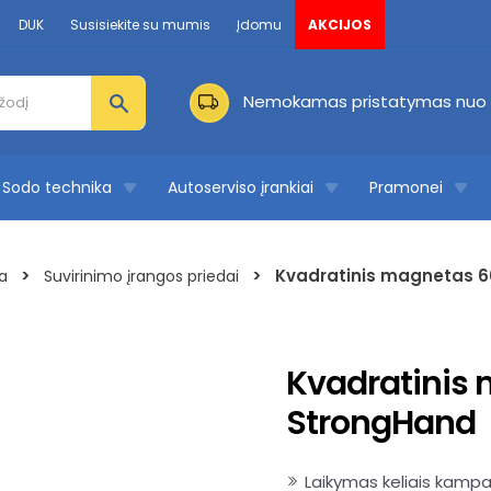
DUK
Susisiekite su mumis
Įdomu
AKCIJOS
Nemokamas pristatymas nuo 
Sodo technika
Autoserviso įrankiai
Pramonei
>
>
Kvadratinis magnetas 6
a
Suvirinimo įrangos priedai
Kvadratinis 
StrongHand
Laikymas keliais kampais