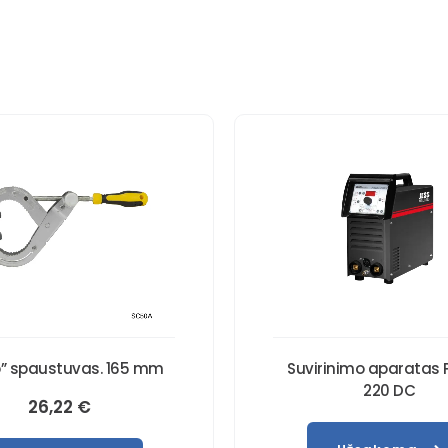
io” spaustuvas. 165 mm
Suvirinimo aparatas 
220 DC
26,22
€