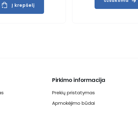
Užsakoma
Į krepšelį
Pirkimo informacija
as
Prekių pristatymas
Apmokėjimo būdai