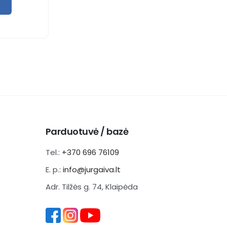
Parduotuvė / bazė
Tel.:
+370 696 76109
E. p.:
info@jurgaiva.lt
Adr. Tilžės g. 74, Klaipėda