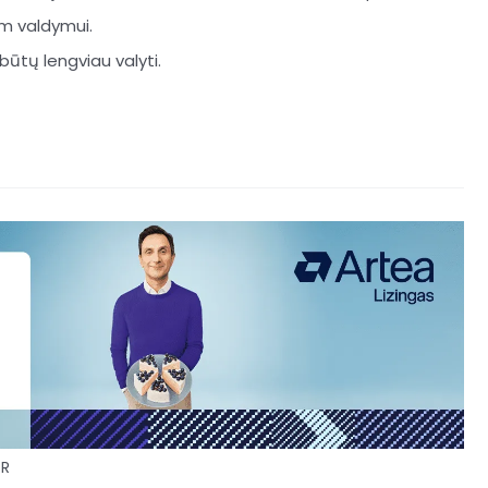
m valdymui.
 būtų lengviau valyti.
R