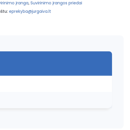
irinimo įranga
,
Suvirinimo įrangos priedai
štu:
eprekyba@jurgaiva.lt