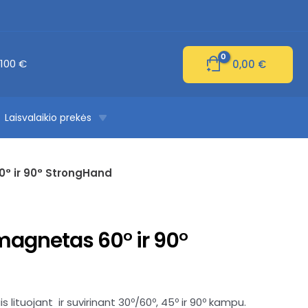
100 €
0,00
€
Laisvalaikio prekės
0° ir 90° StrongHand
magnetas 60° ir 90°
 lituojant ir suvirinant 30º/60º, 45º ir 90º kampu.