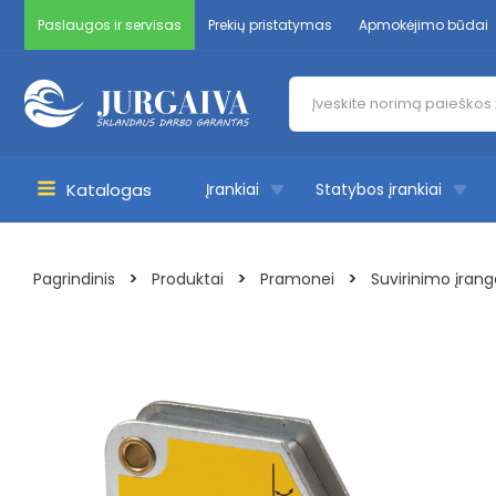
Pereiti
Paslaugos ir servisas
Prekių pristatymas
Apmokėjimo būdai
prie
turinio
Products
search
Katalogas
Įrankiai
Statybos įrankiai
Main
Menu
>
>
>
Pagrindinis
Produktai
Pramonei
Suvirinimo įrang