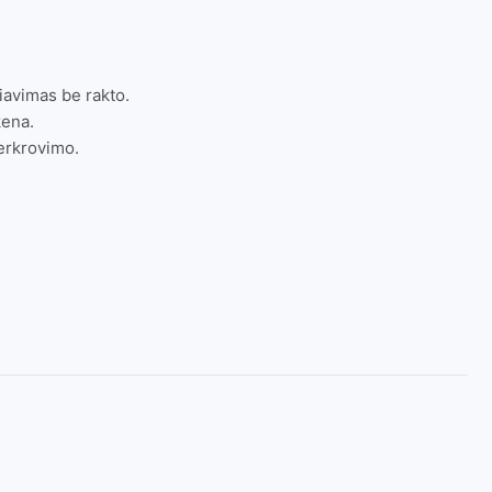
iavimas be rakto.
ena.
erkrovimo.