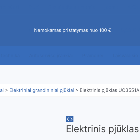
mo būdai
DUK
Susisiekite su mumis
Įdomu
AKCI
ab
Nemokamas pristatymas nuo 100 €
0,00
€
 technika
Autoserviso įrankiai
Pramonei
Laisvalaikio
ai
>
Elektriniai grandininiai pjūklai
>
Elektrinis pjūklas UC3551A
ngas 10 mėn. be pabrangimo
Elektrinis pjūkl