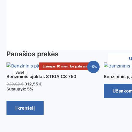
Panašios prekės
U
Lizingas 10 mėn. be pabrangimo
-5%
Sale!
Benzininis pjūklas STIGA CS 750
Benzininis p
329,00
€
312,55
€
Sutaupyk:
5%
Užsako
Į krepšelį