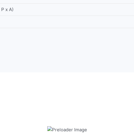
 P x A)
Alyva grandinėms Ratioparts 1L
5,00
€
Užsakoma