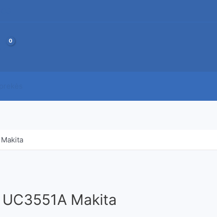
JOS
 prekės
 Makita
as UC3551A Makita