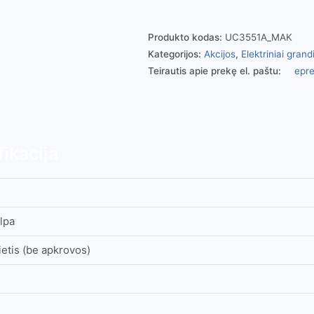
Produkto kodas:
UC3551A_MAK
Kategorijos:
Akcijos
,
Elektriniai grandi
Teirautis apie prekę el. paštu:
epre
ikacija
lpa
ietis (be apkrovos)