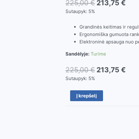
225,00
€
213,75
€
Sutaupyk:
5%
Grandinės keitimas ir regul
Ergonomiška gumuota rank
Elektroninė apsauga nuo p
Sandėlyje:
Turime
225,00
€
213,75
€
Sutaupyk:
5%
produkto
Į krepšelį
kiekis:
Elektrinis
pjūklas
UC3551A
Makita