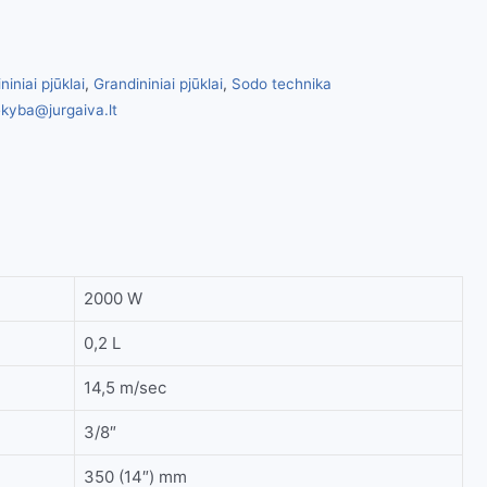
niniai pjūklai
,
Grandininiai pjūklai
,
Sodo technika
kyba@jurgaiva.lt
2000 W
0,2 L
14,5 m/sec
3/8″
350 (14″) mm