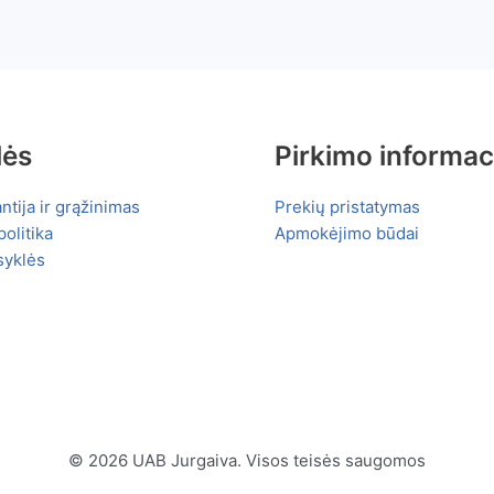
lės
Pirkimo informac
ntija ir grąžinimas
Prekių pristatymas
olitika
Apmokėjimo būdai
syklės
© 2026 UAB Jurgaiva. Visos teisės saugomos