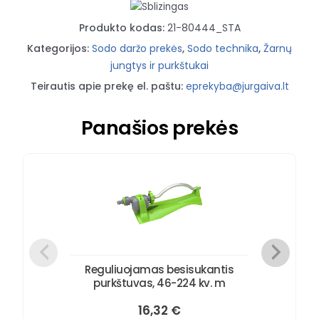
išorinis
Produkto kodas:
21-80444_STA
sriegis
Kategorijos:
Sodo daržo prekės
,
Sodo technika
,
Žarnų
jungtys ir purkštukai
Teirautis apie prekę el. paštu:
eprekyba@jurgaiva.lt
Panašios prekės
Reguliuojamas besisukantis
purkštuvas, 46-224 kv. m
16,32
€