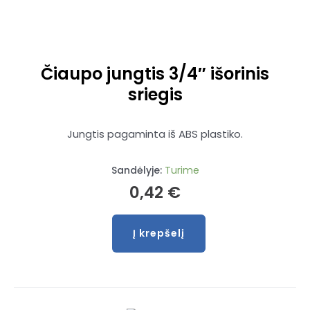
Čiaupo jungtis 3/4″ išorinis
sriegis
Jungtis pagaminta iš ABS plastiko.
Sandėlyje:
Turime
0,42
€
Į krepšelį
produkto
kiekis:
Čiaupo
jungtis
3/4"