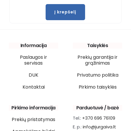
Į krepšelį
Informacija
Taisyklės
Paslaugos ir
Prekių garantija ir
servisas
grąžinimas
DUK
Privatumo politika
Kontaktai
Pirkimo taisyklės
Pirkimo informacija
Parduotuvė / bazė
Tel.:
+370 696 76109
Prekių pristatymas
E. p.:
info@jurgaiva.lt