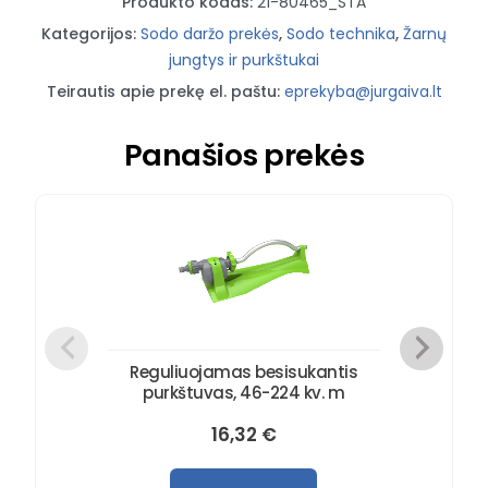
Produkto kodas:
21-80465_STA
Kategorijos:
Sodo daržo prekės
,
Sodo technika
,
Žarnų
jungtys ir purkštukai
Teirautis apie prekę el. paštu:
eprekyba@jurgaiva.lt
Panašios prekės
Reguliuojamas besisukantis
purkštuvas, 46-224 kv. m
16,32
€