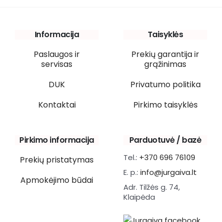
Informacija
Taisyklės
Paslaugos ir
Prekių garantija ir
servisas
grąžinimas
DUK
Privatumo politika
Kontaktai
Pirkimo taisyklės
Pirkimo informacija
Parduotuvė / bazė
Tel.:
+370 696 76109
Prekių pristatymas
E. p.:
info@jurgaiva.lt
Apmokėjimo būdai
Adr. Tilžės g. 74,
Klaipėda