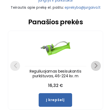
jungtys ir purkštukai
Teirautis apie prekę el. paštu:
eprekyba@jurgaiva.lt
Panašios prekės
Reguliuojamas besisukantis
purkštuvas, 46-224 kv. m
16,32
€
Į krepšelį