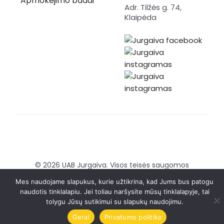
Apmokėjimo būdai
Adr. Tilžės g. 74,
Klaipėda
© 2026 UAB Jurgaiva. Visos teisės saugomos
Sukurta:
Brandmedia agency
Mes naudojame slapukus, kurie užtikrina, kad Jums bus patogu
naudotis tinklalapiu. Jei toliau naršysite mūsų tinklalapyje, tai
tolygu Jūsų sutikimui su slapukų naudojimu.
Gerai
Privatumo politika