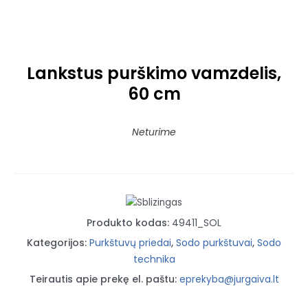
Lankstus purškimo vamzdelis,
60 cm
Neturime
Produkto kodas:
49411_SOL
Kategorijos:
Purkštuvų priedai
,
Sodo purkštuvai
,
Sodo
technika
Teirautis apie prekę el. paštu:
eprekyba@jurgaiva.lt