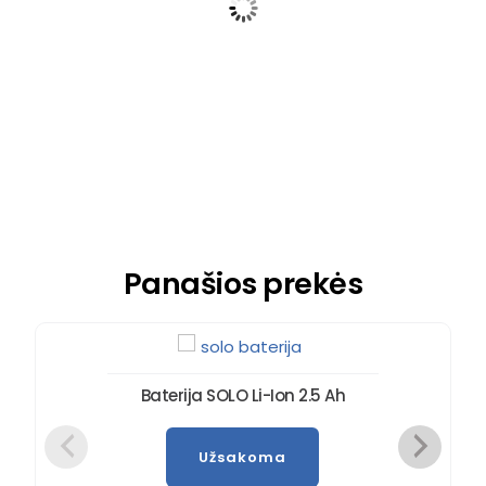
SOLO akumuliatorinis
purkštuvas 416 Li
459,00
€
436,05
€
Į krepšelį
Panašios prekės
Baterija SOLO Li-Ion 2.5 Ah
Užsakoma