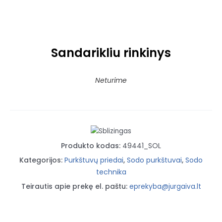
Sandarikliu rinkinys
Neturime
Produkto kodas:
49441_SOL
Kategorijos:
Purkštuvų priedai
,
Sodo purkštuvai
,
Sodo
technika
Teirautis apie prekę el. paštu:
eprekyba@jurgaiva.lt