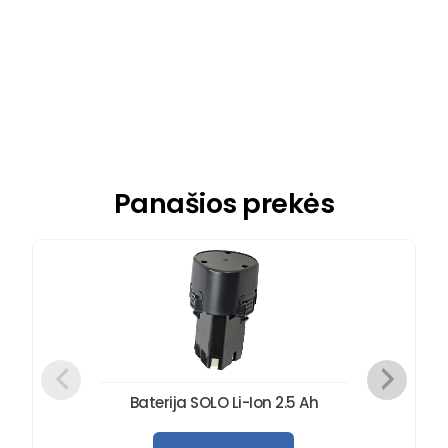
Rankinis purkštuvas Solo 458
Įvairiems darbams
69,00
€
Užsakoma
Panašios prekės
Baterija SOLO Li-Ion 2.5 Ah