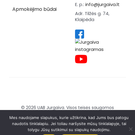
E. p.:
info@jurgaiva.lt
Apmokėjimo būdai
Adr. Tilžės g. 74,
Klaipėda
© 2026 UAB Jurgaiva. Visos teisės saugomos
Sukurta:
Brandmedia agency
Mes naudojame slapukus, kurie užtikrina, kad Jums bus patogu
naudotis tinklalapiu. Jei toliau naršysite mūsų tinklalapyje, tai
tolygu Jūsų sutikimui su slapukų naudojimu.