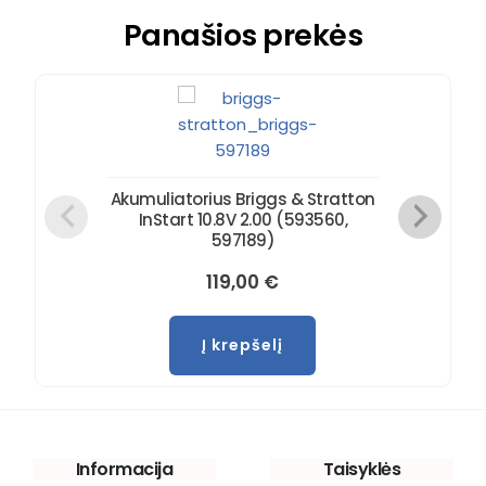
Panašios prekės
Akumuliatorius Briggs & Stratton
InStart 10.8V 2.00 (593560,
597189)
119,00
€
Į krepšelį
Informacija
Taisyklės