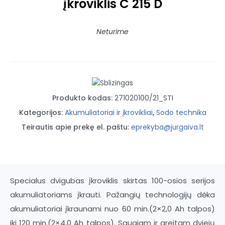
įkroviklis C 215 D
Neturime
Produkto kodas:
271020100/21_STI
Kategorijos:
Akumuliatoriai ir įkrovikliai
,
Sodo technika
Teirautis apie prekę el. paštu:
eprekyba@jurgaiva.lt
Specialus dvigubas įkroviklis skirtas 100-osios serijos
akumuliatoriams įkrauti. Pažangių technologijų dėka
akumuliatoriai įkraunami nuo 60 min.(2×2,0 Ah talpos)
iki 120 min.(2×4,0 Ah talpos). Saugiam ir greitam dviejų