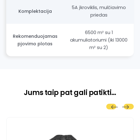
5A įkroviklis, mulčiavimo
Komplektacija
priedas
6500 m² su 1
Rekomenduojamas
akumuliatoriumi (iki 13000
pjovimo plotas
m² su 2)
Jums taip pat gali patikti…