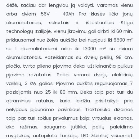
dėžė, tačiau dar lengviau ją valdyti. Varomas vienu
arba dviem 56V – 40Ah Pro klasės ličio jonų
akumuliatoriais, sukurtais ir ištestuotais Stiga
technologų Italijoje. Vienu įkrovimu gali dirbti iki 60 min.
priklausomai nuo žolės aukščio bei nupjauti iki 6500 m²
su 1 akumuliatoriumi arba iki 13000 m² su dviem
akumuliatoriais. Pateikiamas su dviejų peilių, 98 cm.
pločio, tvirto plieno pjovimo deka, užtikrinančia puikius
pjovimo rezutatus. Peiliai varomi dviejų elektrinių
variklių, 3 kW galios. Pjovimo aukštis reguliuojamas 7
pozicijomis nuo 25 iki 80 mm. Deka taip pat turi du
atraminius ratukus, kurie leidžia prisitaikyti prie
nelygaus pjaunamo paviršiaus. Traktoriuko dizainas
taip pat turi tokius privalumus kaip: virtualus ekranas,
eko rėžimas, saugumo jutikliai, peilių paleidimo
mygtukas, autopiloto funkcija, LED žibintai, visuomet