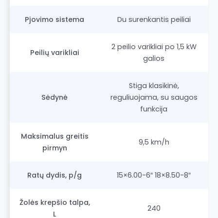
Pjovimo sistema
Du surenkantis peiliai
2 peilio varikliai po 1,5 kW
Peilių varikliai
galios
Stiga klasikinė,
Sėdynė
reguliuojama, su saugos
funkcija
Maksimalus greitis
9,5 km/h
pirmyn
Ratų dydis, p/g
15×6.00-6″ 18×8.50-8″
Žolės krepšio talpa,
240
L