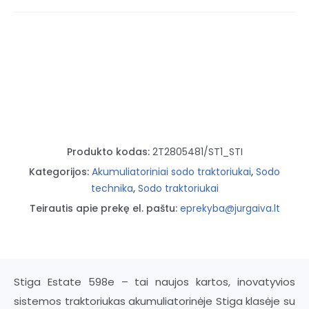
traktoriukas
su
surinkimu
-
Stiga
Estate
598e
Produkto kodas:
2T2805481/ST1_STI
Kategorijos:
Akumuliatoriniai sodo traktoriukai
,
Sodo
technika
,
Sodo traktoriukai
Teirautis apie prekę el. paštu:
eprekyba@jurgaiva.lt
Stiga Estate 598e – tai naujos kartos, inovatyvios
sistemos traktoriukas akumuliatorinėje Stiga klasėje su