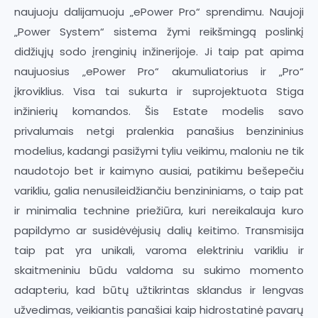
naujuoju dalijamuoju „ePower Pro“ sprendimu. Naujoji
„Power System“ sistema žymi reikšmingą poslinkį
didžiųjų sodo įrenginių inžinerijoje. Ji taip pat apima
naujuosius „ePower Pro“ akumuliatorius ir „Pro“
įkroviklius. Visa tai sukurta ir suprojektuota Stiga
inžinierių komandos. Šis Estate modelis savo
privalumais netgi pralenkia panašius benzininius
modelius, kadangi pasižymi tyliu veikimu, maloniu ne tik
naudotojo bet ir kaimyno ausiai, patikimu bešepečiu
varikliu, galia nenusileidžiančiu benzininiams, o taip pat
ir minimalia technine priežiūra, kuri nereikalauja kuro
papildymo ar susidėvėjusių dalių keitimo. Transmisija
taip pat yra unikali, varoma elektriniu varikliu ir
skaitmeniniu būdu valdoma su sukimo momento
adapteriu, kad būtų užtikrintas sklandus ir lengvas
užvedimas, veikiantis panašiai kaip hidrostatinė pavarų