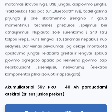
matomas įkrovos lygis, USB jungtis, apiplovimo jungtis.
Traktoriukas taip pat turi „Bluetooth“ ryšį, todėl galima
prijungti jį prie skaitmeninio įrenginio ir gauti
momentinius techninės priežiūros įspėjimus bei
atnaujinimus. Nupjauta žolė surenkama į 240 litrų
talpos krepšį, kuris lengvai ištuštinamas nepakilus nuo
sėdynės. Dar vienas privalumas, jog dekoje įmontuota
apiplovimo jungtis, leidžianti greitai ir lengvai išplauti
pjovimo agregato apačią po kiekvieno pjovimo, taip
neprikaupiant įsisenėjusių nešvarumų (elektros
komponentai pilnai izoliuoti ir apsaugoti).
Akumuliatoriai 56V PRO – 40 Ah parduodami
atskirai (žr. susijusios prekės).