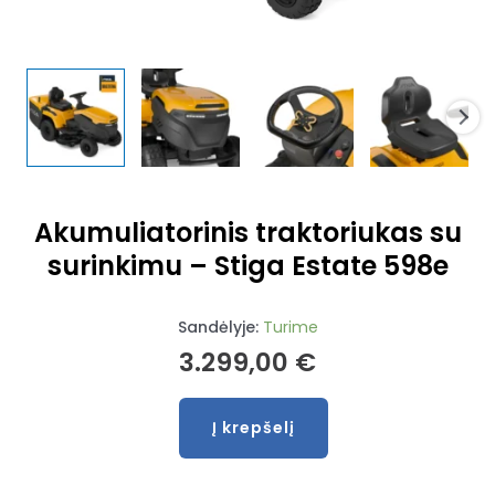
Akumuliatorinis traktoriukas su
surinkimu – Stiga Estate 598e
Sandėlyje:
Turime
3.299,00
€
Į krepšelį
produkto
kiekis:
Akumuliatorinis