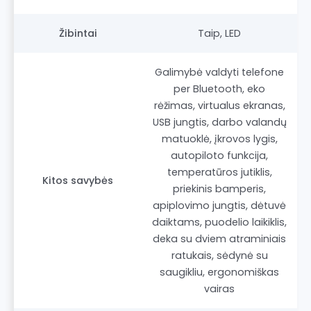
Žibintai
Taip, LED
Galimybė valdyti telefone
per Bluetooth, eko
rėžimas, virtualus ekranas,
USB jungtis, darbo valandų
matuoklė, įkrovos lygis,
autopiloto funkcija,
temperatūros jutiklis,
Kitos savybės
priekinis bamperis,
apiplovimo jungtis, dėtuvė
daiktams, puodelio laikiklis,
deka su dviem atraminiais
ratukais, sėdynė su
saugikliu, ergonomiškas
vairas