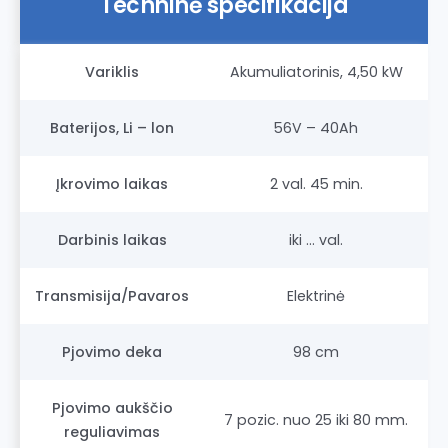
Techninė specifikacija
Variklis
Akumuliatorinis, 4,50 kW
Baterijos, Li – lon
56V – 40Ah
Įkrovimo laikas
2 val. 45 min.
Darbinis laikas
iki … val.
Transmisija/Pavaros
Elektrinė
Pjovimo deka
98 cm
Pjovimo aukščio
7 pozic. nuo 25 iki 80 mm.
reguliavimas