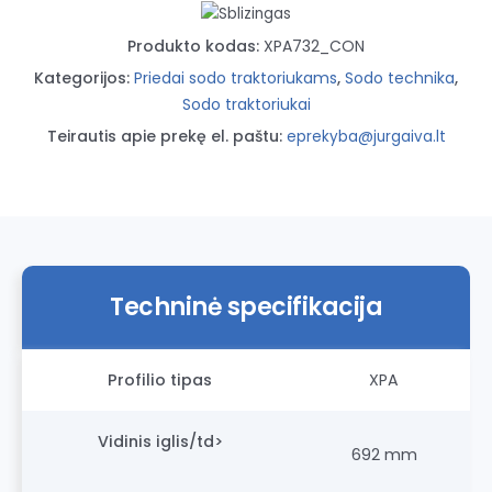
Produkto kodas:
XPA732_CON
Kategorijos:
Priedai sodo traktoriukams
,
Sodo technika
,
Sodo traktoriukai
Teirautis apie prekę el. paštu:
eprekyba@jurgaiva.lt
Techninė specifikacija
Profilio tipas
XPA
Vidinis iglis/td>
692 mm