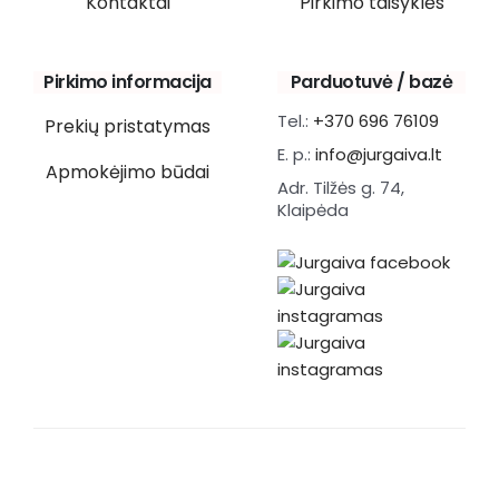
Kontaktai
Pirkimo taisyklės
Pirkimo informacija
Parduotuvė / bazė
Tel.:
+370 696 76109
Prekių pristatymas
E. p.:
info@jurgaiva.lt
Apmokėjimo būdai
Adr. Tilžės g. 74,
Klaipėda