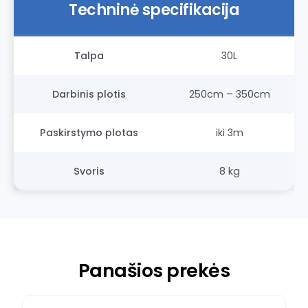
Techninė specifikacija
Talpa
30L
Darbinis plotis
250cm – 350cm
Paskirstymo plotas
iki 3m
Svoris
8 kg
Panašios prekės