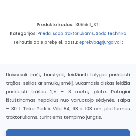
Produkto kodas:
13095511_STI
Kategorijos:
Priedai sodo traktoriukams
,
Sodo technika
Teirautis apie prekę el. paštu:
eprekyba@jurgaiva.lt
Universali trašų barstyklė, leidžianti tolygiai paskleisti
trąšas, sėklas ar smulkų smėlį. Sukamasis diskas leidžia
paskleisti trąšas 2,5 – 3 metrų plote. Patogiai
ištuštinamas nepakilus nuo vairuotojo sėdynės. Talpa
– 30 l. Tinka Park ir Villa 84, 98 ir 108 cm. platformos
traktoriukams, turintiems tempimo jungtis.