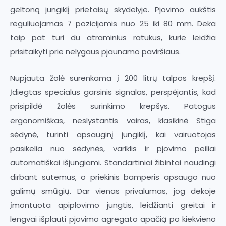
geltoną jungiklį prietaisų skydelyje. Pjovimo aukštis
reguliuojamas 7 pozicijomis nuo 25 iki 80 mm. Deka
taip pat turi du atraminius ratukus, kurie leidžia
prisitaikyti prie nelygaus pjaunamo paviršiaus.
Nupjauta žolė surenkama į 200 litrų talpos krepšį.
Įdiegtas specialus garsinis signalas, perspėjantis, kad
prisipildė žolės surinkimo krepšys. Patogus
ergonomiškas, neslystantis vairas, klasikinė Stiga
sėdynė, turinti apsauginį jungiklį, kai vairuotojas
pasikelia nuo sėdynės, variklis ir pjovimo peiliai
automatiškai išjungiami. Standartiniai žibintai naudingi
dirbant sutemus, o priekinis bamperis apsaugo nuo
galimų smūgių. Dar vienas privalumas, jog dekoje
įmontuota apiplovimo jungtis, leidžianti greitai ir
lengvai išplauti pjovimo agregato apačią po kiekvieno