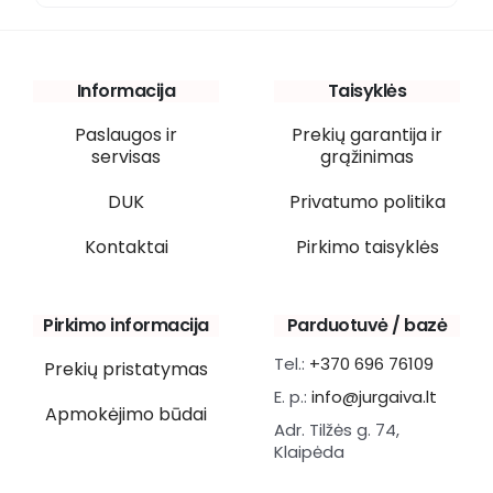
Informacija
Taisyklės
Paslaugos ir
Prekių garantija ir
servisas
grąžinimas
DUK
Privatumo politika
Kontaktai
Pirkimo taisyklės
Pirkimo informacija
Parduotuvė / bazė
Tel.:
+370 696 76109
Prekių pristatymas
E. p.:
info@jurgaiva.lt
Apmokėjimo būdai
Adr. Tilžės g. 74,
Klaipėda