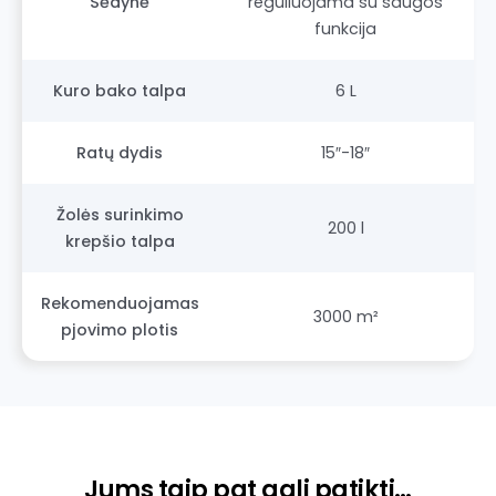
Sėdynė
reguliuojama su saugos
funkcija
Kuro bako talpa
6 L
Ratų dydis
15″-18″
Žolės surinkimo
200 l
krepšio talpa
Rekomenduojamas
3000 m²
pjovimo plotis
Jums taip pat gali patikti…