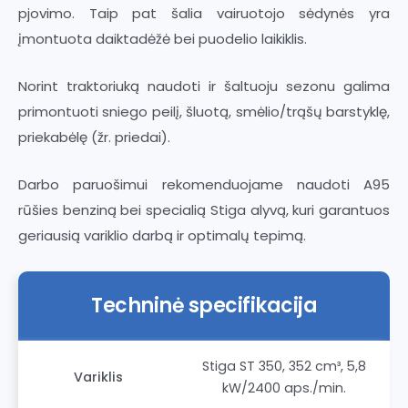
pjovimo. Taip pat šalia vairuotojo sėdynės yra
įmontuota daiktadėžė bei puodelio laikiklis.
Norint traktoriuką naudoti ir šaltuoju sezonu galima
primontuoti sniego peilį, šluotą, smėlio/trąšų barstyklę,
priekabėlę (žr. priedai).
Darbo paruošimui rekomenduojame naudoti A95
rūšies benziną bei specialią Stiga alyvą, kuri garantuos
geriausią variklio darbą ir optimalų tepimą.
Techninė specifikacija
Stiga ST 350, 352 cm³, 5,8
Variklis
kW/2400 aps./min.