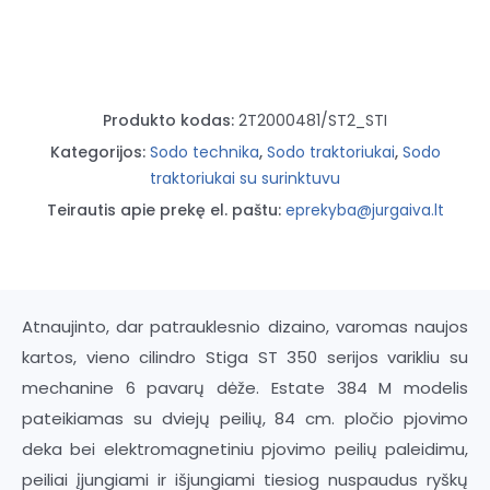
Produkto kodas:
2T2000481/ST2_STI
Kategorijos:
Sodo technika
,
Sodo traktoriukai
,
Sodo
traktoriukai su surinktuvu
Teirautis apie prekę el. paštu:
eprekyba@jurgaiva.lt
Atnaujinto, dar patrauklesnio dizaino, varomas naujos
kartos, vieno cilindro Stiga ST 350 serijos varikliu su
mechanine 6 pavarų dėže. Estate 384 M modelis
pateikiamas su dviejų peilių, 84 cm. pločio pjovimo
deka bei elektromagnetiniu pjovimo peilių paleidimu,
peiliai įjungiami ir išjungiami tiesiog nuspaudus ryškų