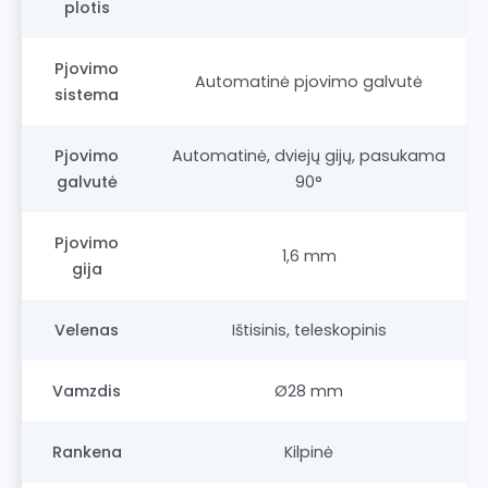
plotis
Pjovimo
Automatinė pjovimo galvutė
sistema
Pjovimo
Automatinė, dviejų gijų, pasukama
galvutė
90°
Pjovimo
1,6 mm
gija
Velenas
Ištisinis, teleskopinis
Vamzdis
Ø28 mm
Rankena
Kilpinė