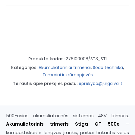
trimeris
Stiga
GT
500e
Produkto kodas:
278100008/ST3_STI
Kategorijos:
Akumuliatoriniai trimeriai
,
Sodo technika
,
Trimeriai ir krūmapjovės
Teirautis apie prekę el. paštu:
eprekyba@jurgaiva.lt
500-osios akumuliatorinės sistemos 48V trimeris.
Akumuliatorinis trimeris Stiga GT 500e
–
kompaktiškas ir lengvas įrankis, puikiai tinkantis vejos