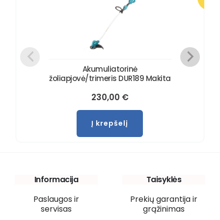
Akumuliatorinė
žoliapjovė/trimeris DUR189 Makita
230,00
€
Į krepšelį
Informacija
Taisyklės
Paslaugos ir
Prekių garantija ir
servisas
grąžinimas