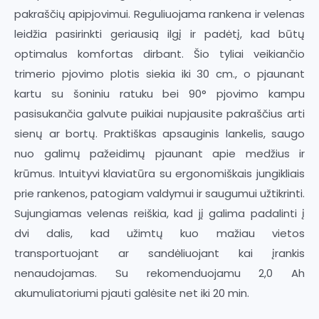
pakraščių apipjovimui. Reguliuojama rankena ir velenas
leidžia pasirinkti geriausią ilgį ir padėtį, kad būtų
optimalus komfortas dirbant. Šio tyliai veikiančio
trimerio pjovimo plotis siekia iki 30 cm., o pjaunant
kartu su šoniniu ratuku bei 90° pjovimo kampu
pasisukančia galvute puikiai nupjausite pakraščius arti
sienų ar bortų. Praktiškas apsauginis lankelis, saugo
nuo galimų pažeidimų pjaunant apie medžius ir
krūmus. Intuityvi klaviatūra su ergonomiškais jungikliais
prie rankenos, patogiam valdymui ir saugumui užtikrinti.
Sujungiamas velenas reiškia, kad jį galima padalinti į
dvi dalis, kad užimtų kuo mažiau vietos
transportuojant ar sandėliuojant kai įrankis
nenaudojamas. Su rekomenduojamu 2,0 Ah
akumuliatoriumi pjauti galėsite net iki 20 min.