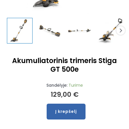
Akumuliatorinis trimeris Stiga
GT 500e
Sandėlyje:
Turime
129,00
€
Į krepšelį
produkto
kiekis:
Akumuliatorinis