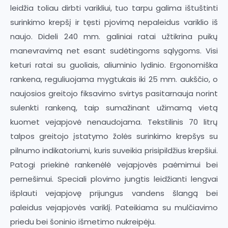
leidžia toliau dirbti varikliui, tuo tarpu galima ištuštinti
surinkimo krepšį ir tęsti pjovimą nepaleidus variklio iš
naujo. Dideli 240 mm. galiniai ratai užtikrina puikų
manevravimą net esant sudėtingoms sąlygoms. Visi
keturi ratai su guoliais, aliuminio lydinio. Ergonomiška
rankena, reguliuojama mygtukais iki 25 mm. aukščio, o
naujosios greitojo fiksavimo svirtys pasitarnauja norint
sulenkti rankeną, taip sumažinant užimamą vietą
kuomet vejapjovė nenaudojama. Tekstilinis 70 litrų
talpos greitojo įstatymo žolės surinkimo krepšys su
pilnumo indikatoriumi, kuris suveikia prisipildžius krepšiui.
Patogi priekinė rankenėlė vejapjovės paėmimui bei
pernešimui. Speciali plovimo jungtis leidžianti lengvai
išplauti vejapjovę prijungus vandens šlangą bei
paleidus vejapjovės variklį. Pateikiama su mulčiavimo
priedu bei šoninio išmetimo nukreipėju.