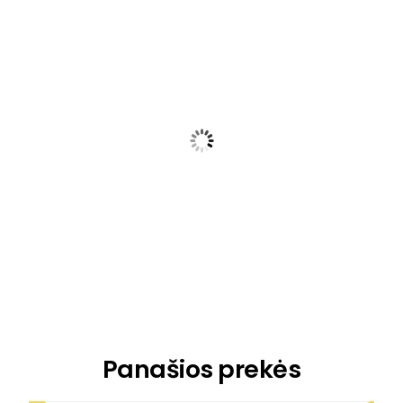
Alyva variklinė SAE 30 1,4l Stiga
12,00
€
Užsakoma
Panašios prekės