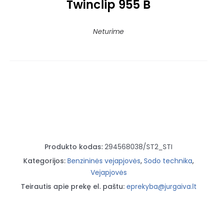
Twinclip 955 B
Neturime
Produkto kodas:
294568038/ST2_STI
Kategorijos:
Benzininės vejapjovės
,
Sodo technika
,
Vejapjovės
Teirautis apie prekę el. paštu:
eprekyba@jurgaiva.lt