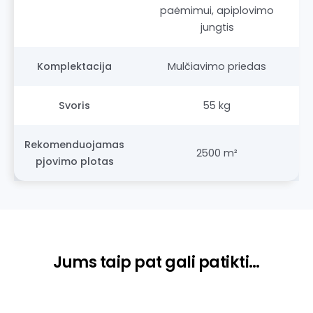
paėmimui, apiplovimo
jungtis
Komplektacija
Mulčiavimo priedas
Svoris
55 kg
Rekomenduojamas
2500 m²
pjovimo plotas
Jums taip pat gali patikti…