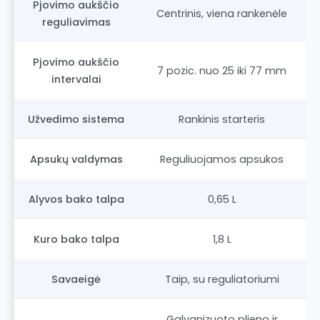
Pjovimo aukščio
Centrinis, viena rankenėle
reguliavimas
Pjovimo aukščio
7 pozic. nuo 25 iki 77 mm
intervalai
Užvedimo sistema
Rankinis starteris
Apsukų valdymas
Reguliuojamos apsukos
Alyvos bako talpa
0,65 L
Kuro bako talpa
1,8 L
Savaeigė
Taip, su reguliatoriumi
Galvanizuoto plieno ir