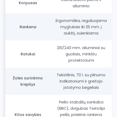
Korpusas
aliuminio
Ergonomiška, reguliuojama
Rankena
mygtukais iki 25 mm. į
aukštį, sulenkiama
210/240 mm. aliuminiai su
Ratukai
guoliais, minkštu
protektoriumi
Tekstilinis, 70 l. su pilnumo
Žolės surinkimo
indikatoriumi ir greitojo
krepšys
įstatymo bėgeliais
Peilio stabdžių sankaba
(BBC), dvigubas Twinclipi
Kitos savybės
peilis, priekinė rankena