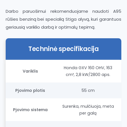
Darbo paruošimui rekomenduojame naudoti A95
rūšies benziną bei specialią Stiga alyvą, kuri garantuos
geriausią variklio darbą ir optimalų tepimą.
Techninė specifikacija
Honda GXV 160 OHV, 163
Variklis
cm³, 2,8 kW/2800 aps.
Pjovimo plotis
55 cm
Surenka, mulčiuoja, meta
Pjovimo sistema
per galą