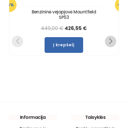
-5%
-5%
Lizingas 10 mėn.
be pabrangimo
Benzininė vejapjovė Mountfield
SP53
449,00
€
426,55
€
Į krepšelį
Informacija
Taisyklės