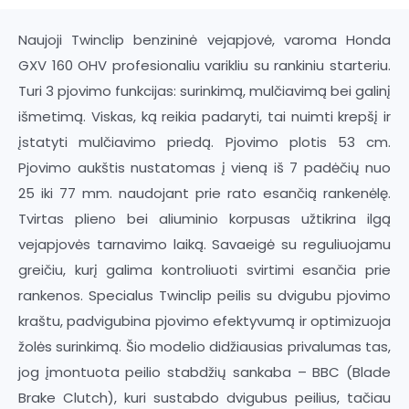
Naujoji Twinclip benzininė vejapjovė, varoma Honda
GXV 160 OHV profesionaliu varikliu su rankiniu starteriu.
Turi 3 pjovimo funkcijas: surinkimą, mulčiavimą bei galinį
išmetimą. Viskas, ką reikia padaryti, tai nuimti krepšį ir
įstatyti mulčiavimo priedą. Pjovimo plotis 53 cm.
Pjovimo aukštis nustatomas į vieną iš 7 padėčių nuo
25 iki 77 mm. naudojant prie rato esančią rankenėlę.
Tvirtas plieno bei aliuminio korpusas užtikrina ilgą
vejapjovės tarnavimo laiką. Savaeigė su reguliuojamu
greičiu, kurį galima kontroliuoti svirtimi esančia prie
rankenos. Specialus Twinclip peilis su dvigubu pjovimo
kraštu, padvigubina pjovimo efektyvumą ir optimizuoja
žolės surinkimą. Šio modelio didžiausias privalumas tas,
jog įmontuota peilio stabdžių sankaba – BBC (Blade
Brake Clutch), kuri sustabdo dvigubus peilius, tačiau