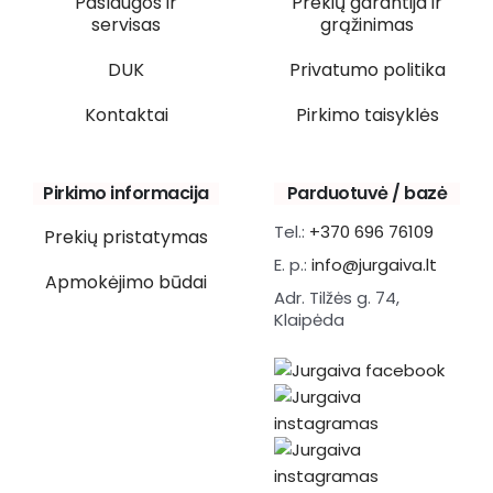
Paslaugos ir
Prekių garantija ir
servisas
grąžinimas
DUK
Privatumo politika
Kontaktai
Pirkimo taisyklės
Pirkimo informacija
Parduotuvė / bazė
Tel.:
+370 696 76109
Prekių pristatymas
E. p.:
info@jurgaiva.lt
Apmokėjimo būdai
Adr. Tilžės g. 74,
Klaipėda