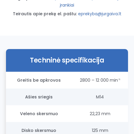
įrankiai
Teirautis apie prekę el. paštu:
eprekyba@jurgaiva.lt
Techninė specifikacija
Greitis be apkrovos
2800 – 12 000 min⁻¹
Ašies sriegis
M14
Veleno skersmuo
22,23 mm
Disko skersmuo
125 mm