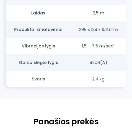
Laidas
2,5 m
Produkto išmatavimai
299 x 139 x 103 mm
Vibracijos lygis
1,5 – 7,5 m/sec²
Garso slėgio lygis
82dB(A)
Svoris
2,4 kg
Panašios prekės