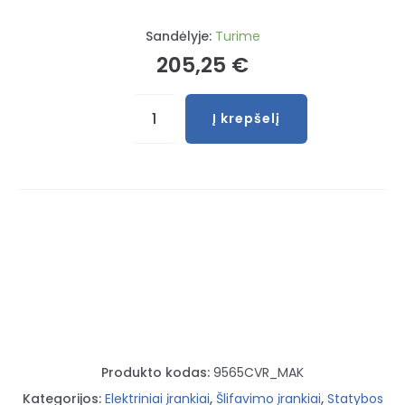
Sandėlyje:
Turime
205,25
€
produkto
Į krepšelį
kiekis:
Kampinis
Makita
šlifuoklis
125mm
1400W
reguliuojamos
apsukos
Produkto kodas:
9565CVR_MAK
Kategorijos:
Elektriniai įrankiai
,
Šlifavimo įrankiai
,
Statybos