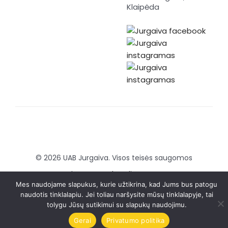
Klaipėda
© 2026 UAB Jurgaiva. Visos teisės saugomos
Sukurta:
Brandmedia agency
Mes naudojame slapukus, kurie užtikrina, kad Jums bus patogu
naudotis tinklalapiu. Jei toliau naršysite mūsų tinklalapyje, tai
tolygu Jūsų sutikimui su slapukų naudojimu.
Gerai
Privatumo politika