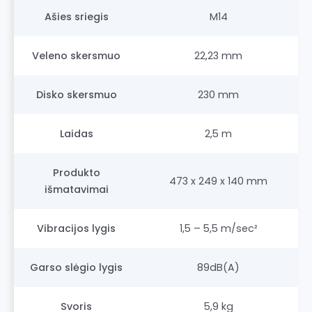
Ašies sriegis
M14
Veleno skersmuo
22,23 mm
Disko skersmuo
230 mm
Laidas
2,5 m
Produkto
473 x 249 x 140 mm
išmatavimai
Vibracijos lygis
1,5 – 5,5 m/sec²
Garso slėgio lygis
89dB(A)
Svoris
5,9 kg