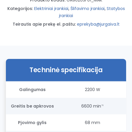
Kategorijos:
Elektriniai įrankiai
,
Šlifavimo įrankiai
,
Statybos
įrankiai
Teirautis apie prekę el. paštu:
eprekyba@jurgaiva.lt
Techninė specifikacija
Galingumas
2200 W
Greitis be apkrovos
6600 min⁻¹
Pjovimo gylis
68 mm