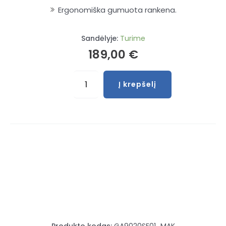
Ergonomiška gumuota rankena.
Sandėlyje:
Turime
189,00
€
produkto
Į krepšelį
kiekis:
Kampinis
šlifuoklis
Makita
2200W
230mm
Produkto kodas:
GA9020SF01_MAK