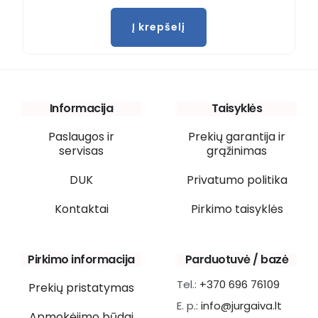
Į krepšelį
Informacija
Taisyklės
Paslaugos ir
Prekių garantija ir
servisas
grąžinimas
DUK
Privatumo politika
Kontaktai
Pirkimo taisyklės
Pirkimo informacija
Parduotuvė / bazė
Tel.:
+370 696 76109
Prekių pristatymas
E. p.:
info@jurgaiva.lt
Apmokėjimo būdai