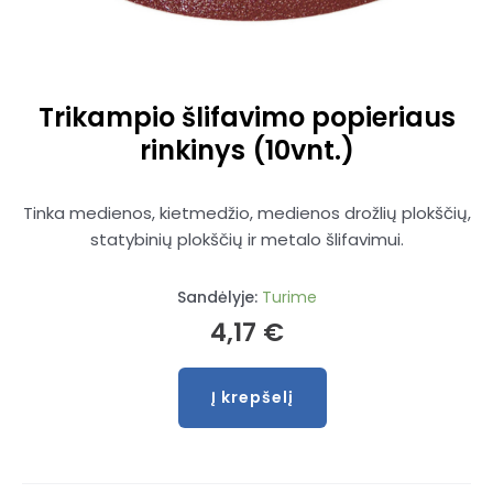
Trikampio šlifavimo popieriaus
rinkinys (10vnt.)
Tinka medienos, kietmedžio, medienos drožlių plokščių,
statybinių plokščių ir metalo šlifavimui.
Sandėlyje:
Turime
4,17
€
Į krepšelį
produkto
kiekis:
Trikampio
šlifavimo