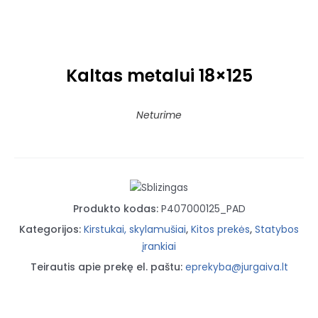
Kaltas metalui 18×125
Neturime
Produkto kodas:
P407000125_PAD
Kategorijos:
Kirstukai, skylamušiai
,
Kitos prekės
,
Statybos
įrankiai
Teirautis apie prekę el. paštu:
eprekyba@jurgaiva.lt