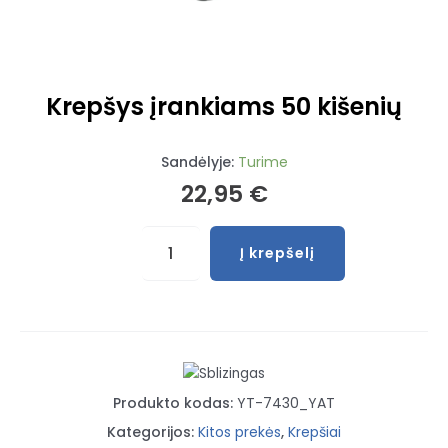
Krepšys įrankiams 50 kišenių
Sandėlyje:
Turime
22,95
€
produkto
Į krepšelį
kiekis:
Krepšys
įrankiams
50
kišenių
Produkto kodas:
YT-7430_YAT
Kategorijos:
Kitos prekės
,
Krepšiai