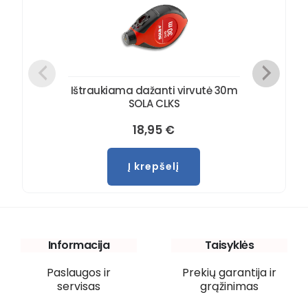
Ištraukiama dažanti virvutė 30m
SOLA CLKS
18,95
€
Į krepšelį
Informacija
Taisyklės
Paslaugos ir
Prekių garantija ir
servisas
grąžinimas