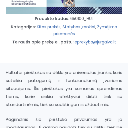
Produkto kodas:
650100_HUL
Kategorijos:
Kitos prekės
,
Statybos įrankiai
,
Žymėjimo
priemonės
Teirautis apie prekę el. paštu:
eprekyba@jurgaiva.lt
Hultafor pieštukas su dėklu yra universalus įrankis, kuris
suteikia patogumą ir funkcionalumą įvairioms
situacijoms. Šis pieštukas yra sumanus sprendimas
tiems, kurie siekia efektyviai dirbti tiek su
standartinėmis, tiek su sudėtingomis užduotimis.
Pagrindinis šio pieštuko privalumas yra jo
modularumas. Jį galima naudoti tiek su dėklu, tiek be