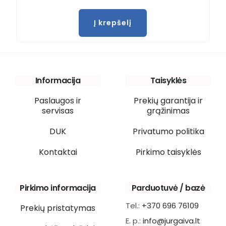
Į krepšelį
Informacija
Taisyklės
Paslaugos ir
Prekių garantija ir
servisas
grąžinimas
DUK
Privatumo politika
Kontaktai
Pirkimo taisyklės
Pirkimo informacija
Parduotuvė / bazė
Tel.:
+370 696 76109
Prekių pristatymas
E. p.:
info@jurgaiva.lt