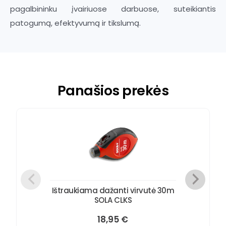
pagalbininku įvairiuose darbuose, suteikiantis
patogumą, efektyvumą ir tikslumą.
Panašios prekės
Ištraukiama dažanti virvutė 30m
SOLA CLKS
18,95
€