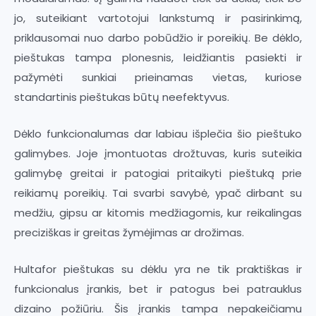
jo, suteikiant vartotojui lankstumą ir pasirinkimą,
priklausomai nuo darbo pobūdžio ir poreikių. Be dėklo,
pieštukas tampa plonesnis, leidžiantis pasiekti ir
pažymėti sunkiai prieinamas vietas, kuriose
standartinis pieštukas būtų neefektyvus.
Dėklo funkcionalumas dar labiau išplečia šio pieštuko
galimybes. Joje įmontuotas drožtuvas, kuris suteikia
galimybę greitai ir patogiai pritaikyti pieštuką prie
reikiamų poreikių. Tai svarbi savybė, ypač dirbant su
medžiu, gipsu ar kitomis medžiagomis, kur reikalingas
preciziškas ir greitas žymėjimas ar drožimas.
Hultafor pieštukas su dėklu yra ne tik praktiškas ir
funkcionalus įrankis, bet ir patogus bei patrauklus
dizaino požiūriu. Šis įrankis tampa nepakeičiamu