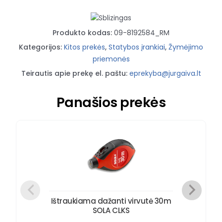
Produkto kodas:
09-8192584_RM
Kategorijos:
Kitos prekės
,
Statybos įrankiai
,
Žymėjimo
priemonės
Teirautis apie prekę el. paštu:
eprekyba@jurgaiva.lt
Panašios prekės
Ištraukiama dažanti virvutė 30m
SOLA CLKS