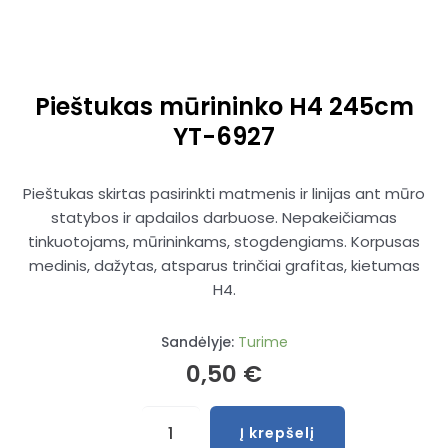
Pieštukas mūrininko H4 245cm
YT-6927
Pieštukas skirtas pasirinkti matmenis ir linijas ant mūro
statybos ir apdailos darbuose. Nepakeičiamas
tinkuotojams, mūrininkams, stogdengiams. Korpusas
medinis, dažytas, atsparus trinčiai grafitas, kietumas
H4.
Sandėlyje:
Turime
0,50
€
produkto
Į krepšelį
kiekis: