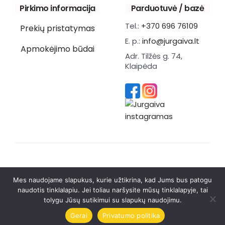
Pirkimo informacija
Parduotuvė / bazė
Tel.:
+370 696 76109
Prekių pristatymas
E. p.:
info@jurgaiva.lt
Apmokėjimo būdai
Adr. Tilžės g. 74,
Klaipėda
Mes naudojame slapukus, kurie užtikrina, kad Jums bus patogu
naudotis tinklalapiu. Jei toliau naršysite mūsų tinklalapyje, tai
© 2026 UAB Jurgaiva. Visos teisės saugomos
tolygu Jūsų sutikimui su slapukų naudojimu.
Sukurta:
Brandmedia agency
Gerai
Privatumo politika