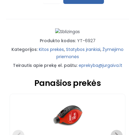
Pieštukas
mūrininko
H4
245cm
YT-
Produkto kodas:
YT-6927
6927
Kategorijos:
Kitos prekės
,
Statybos įrankiai
,
Žymėjimo
priemonės
Teirautis apie prekę el. paštu:
eprekyba@jurgaiva.lt
Panašios prekės