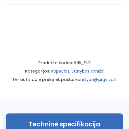
aliuminės
5
pakopų,
buitinės,
98-
171cm,
max
150
kg
Produkto kodas:
1915_EUR
Kategorijos:
Kopėčios
,
Statybos įrankiai
Teirautis apie prekę el. paštu:
eprekyba@jurgaiva.lt
Techninė specifikacija