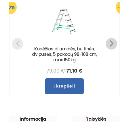
-10%
-10%
Kopėčios aliuminės, buitinės,
dvipusės, 5 pakopų 98-108 cm,
max 150kg
79,00
€
71,10
€
Į krepšelį
Informacija
Taisyklės