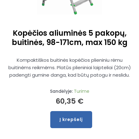
Kopėčios aliuminės 5 pakopų,
buitinės, 98-171cm, max 150 kg
Kompaktiškos buitinės kopėčios plieniniu rėmu
buitinėms reikmėms. Platūs plieniniai laipteliai (20cm)
padengti gumine danga, kad būtų patogu ir neslidu.
Sandėlyje:
Turime
60,35
€
Į krepšelį
produkto
kiekis:
Kopėčios