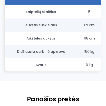
Laiptelių skaičius
5
Aukštis suskleidus
171 cm
Aikštelės aukštis
98 cm
Didžiausia darbinė apkrova
150 kg
Svoris
6 kg
Panašios prekės