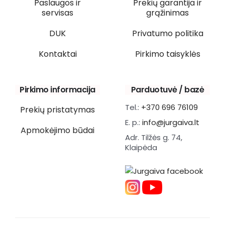
Paslaugos ir
Prekių garantija ir
servisas
grąžinimas
DUK
Privatumo politika
Kontaktai
Pirkimo taisyklės
Pirkimo informacija
Parduotuvė / bazė
Tel.:
+370 696 76109
Prekių pristatymas
E. p.:
info@jurgaiva.lt
Apmokėjimo būdai
Adr. Tilžės g. 74,
Klaipėda