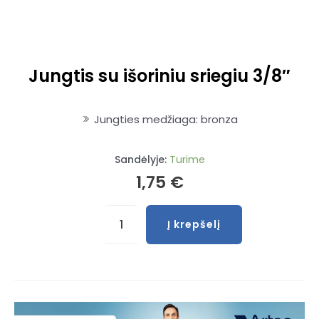
Jungtis su išoriniu sriegiu 3/8″
Jungties medžiaga: bronza
Sandėlyje:
Turime
1,75
€
produkto
Į krepšelį
kiekis:
Jungtis
su
išoriniu
sriegiu
3/8"