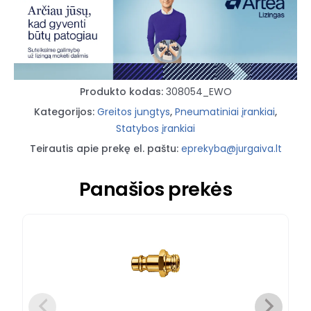
Produkto kodas:
308054_EWO
Kategorijos:
Greitos jungtys
,
Pneumatiniai įrankiai
,
Statybos įrankiai
Teirautis apie prekę el. paštu:
eprekyba@jurgaiva.lt
Panašios prekės