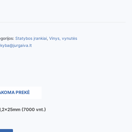
gorijos:
Statybos įrankiai
,
Vinys, vynutės
kyba@jurgaiva.lt
AKOMA PREKĖ
1,2x25mm (7000 vnt.)