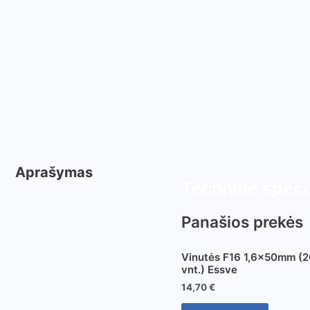
Aprašymas
Techninė specif
Panašios prekės
Vinutės F16 1,6x50mm (
vnt.) Essve
14,70
€