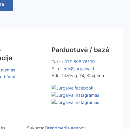
ma
o
Parduotuvė / bazė
cija
Tel.:
+370 696 76109
E. p.:
info@jurgaiva.lt
statymas
Adr. Tilžės g. 74, Klaipėda
o būdai
sės
Sukurta:
Brandmedia agency