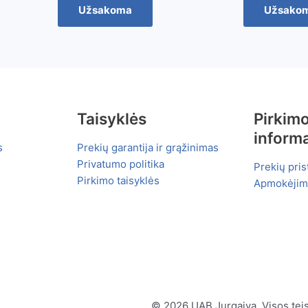
Užsakoma
Užsako
Taisyklės
Pirkim
informa
s
Prekių garantija ir grąžinimas
Privatumo politika
Prekių pri
Pirkimo taisyklės
Apmokėjim
© 2026 UAB Jurgaiva. Visos tei