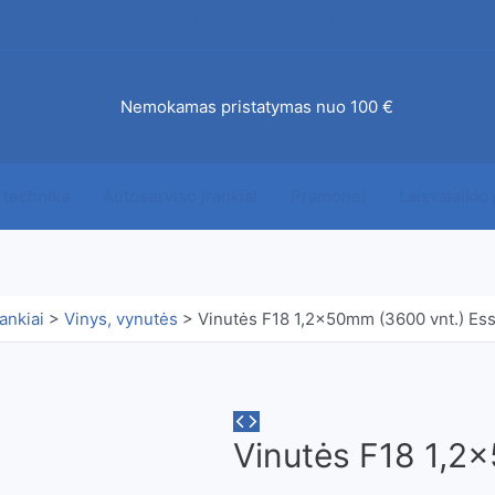
mo būdai
DUK
Susisiekite su mumis
Įdomu
AKCI
ab
Nemokamas pristatymas nuo 100 €
0,00
€
 technika
Autoserviso įrankiai
Pramonei
Laisvalaikio
ankiai
>
Vinys, vynutės
>
Vinutės F18 1,2x50mm (3600 vnt.) Es
Vinutės F18 1,2