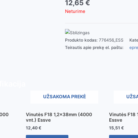
12,65
€
Neturime
Produkto kodas:
776456_ESS
Kate
Teirautis apie prekę el. paštu:
epre
ikacija
UŽSAKOMA PREKĖ
UŽS
2000
Vinutės F18 1,2x38mm (4000
Vinutės F18 
vnt.) Essve
Essve
12,40
€
15,51
€