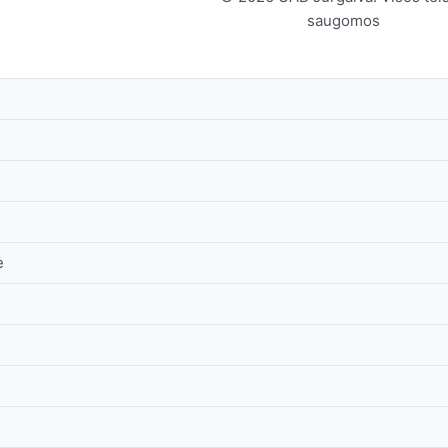
saugomos
ė