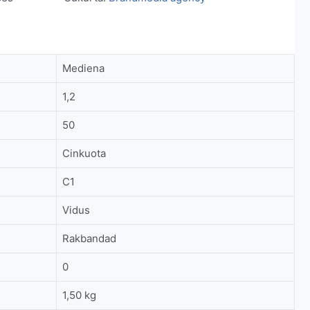
Mediena
1,2
50
Cinkuota
C1
Vidus
Rakbandad
0
1,50 kg