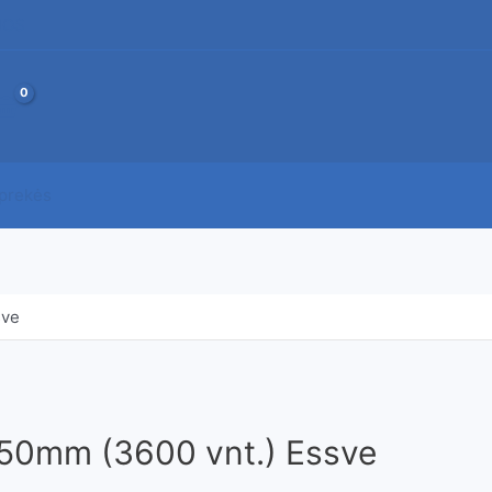
JOS
 prekės
sve
x50mm (3600 vnt.) Essve