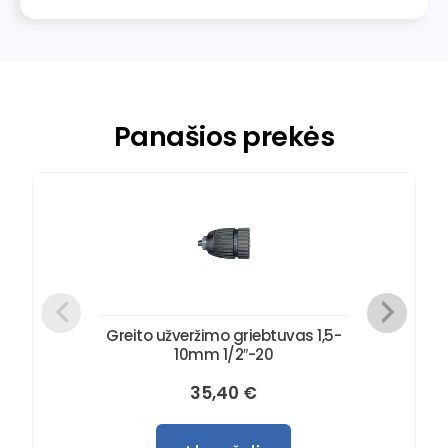
Panašios prekės
Greito užveržimo griebtuvas 1,5-
10mm 1/2″-20
35,40
€