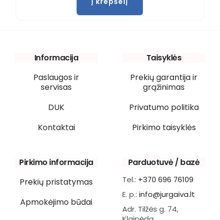
Į krepšelį
Informacija
Taisyklės
Paslaugos ir
Prekių garantija ir
servisas
grąžinimas
DUK
Privatumo politika
Kontaktai
Pirkimo taisyklės
Pirkimo informacija
Parduotuvė / bazė
Tel.:
+370 696 76109
Prekių pristatymas
E. p.:
info@jurgaiva.lt
Apmokėjimo būdai
Adr. Tilžės g. 74,
Klaipėda