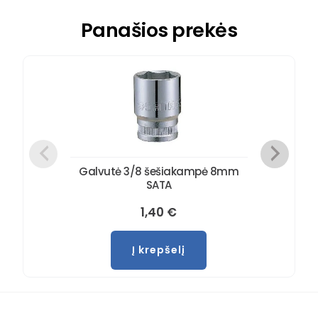
Panašios prekės
Galvutė 3/8 šešiakampė 8mm
SATA
1,40
€
Į krepšelį