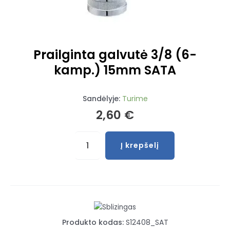
Prailginta galvutė 3/8 (6-
kamp.) 15mm SATA
Sandėlyje:
Turime
2,60
€
produkto
Į krepšelį
kiekis:
Prailginta
galvutė
3/8
(6-
kamp.)
Produkto kodas:
S12408_SAT
15mm