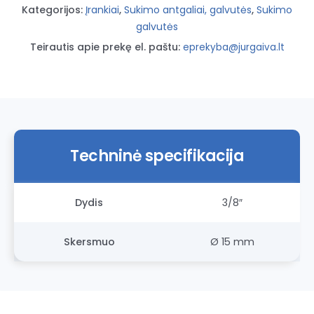
SATA
Kategorijos:
Įrankiai
,
Sukimo antgaliai, galvutės
,
Sukimo
galvutės
Teirautis apie prekę el. paštu:
eprekyba@jurgaiva.lt
Techninė specifikacija
Dydis
3/8″
Skersmuo
Ø 15 mm