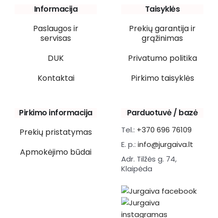
Informacija
Taisyklės
Paslaugos ir
Prekių garantija ir
servisas
grąžinimas
DUK
Privatumo politika
Kontaktai
Pirkimo taisyklės
Pirkimo informacija
Parduotuvė / bazė
Tel.:
+370 696 76109
Prekių pristatymas
E. p.:
info@jurgaiva.lt
Apmokėjimo būdai
Adr. Tilžės g. 74,
Klaipėda