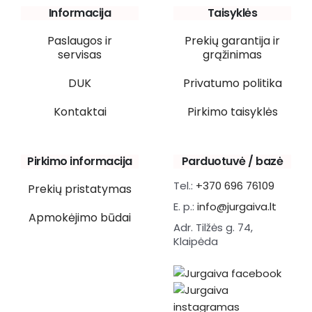
Informacija
Taisyklės
Paslaugos ir
Prekių garantija ir
servisas
grąžinimas
DUK
Privatumo politika
Kontaktai
Pirkimo taisyklės
Pirkimo informacija
Parduotuvė / bazė
Tel.:
+370 696 76109
Prekių pristatymas
E. p.:
info@jurgaiva.lt
Apmokėjimo būdai
Adr. Tilžės g. 74,
Klaipėda