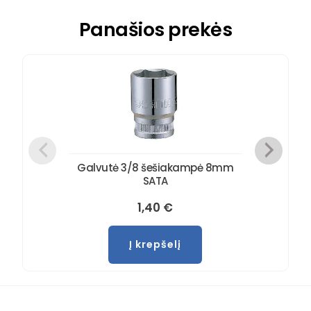
Panašios prekės
Galvutė 3/8 šešiakampė 8mm
SATA
1,40
€
Į krepšelį