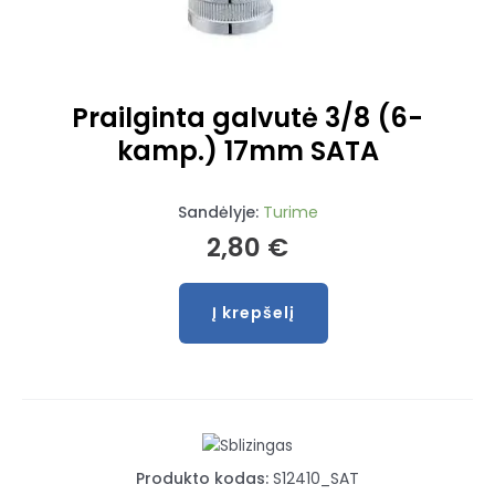
Prailginta galvutė 3/8 (6-
kamp.) 17mm SATA
Sandėlyje:
Turime
2,80
€
Į krepšelį
produkto
kiekis:
Prailginta
galvutė
3/8
(6-
Produkto kodas:
S12410_SAT
kamp.)