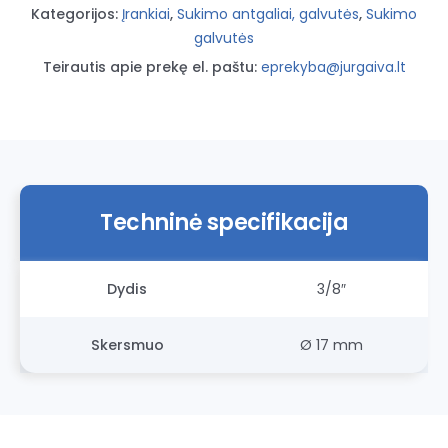
17mm
Kategorijos:
Įrankiai
,
Sukimo antgaliai, galvutės
,
Sukimo
SATA
galvutės
Teirautis apie prekę el. paštu:
eprekyba@jurgaiva.lt
Techninė specifikacija
Dydis
3/8″
Skersmuo
Ø 17 mm