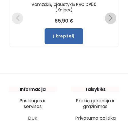
Vamzdžių pjaustyklė PVC DP50
(Knipex)
65,90
€
Į krepšelį
Informacija
Taisyklės
Paslaugos ir
Prekių garantija ir
servisas
grąžinimas
DUK
Privatumo politika