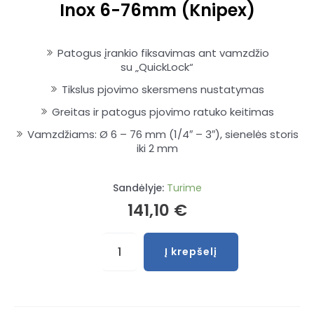
Inox 6-76mm (Knipex)
Patogus įrankio fiksavimas ant vamzdžio
su
„QuickLock“
Tikslus pjovimo skersmens nustatymas
Greitas ir patogus pjovimo ratuko keitimas
Vamzdžiams: Ø 6 – 76 mm (1/4″ – 3″), sienelės storis
iki 2 mm
Sandėlyje:
Turime
141,10
€
produkto
Į krepšelį
kiekis:
Vamzdžių
pjaustyklė
TubiX