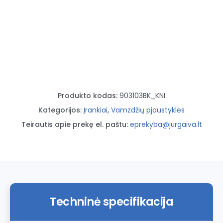
XL
Inox
6-
76mm
(Knipex)
Produkto kodas:
903103BK_KNI
Kategorijos:
Įrankiai
,
Vamzdžių pjaustyklės
Teirautis apie prekę el. paštu:
eprekyba@jurgaiva.lt
Techninė specifikacija