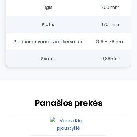
Ilgis
260 mm
Plotis
170 mm
Pjaunamo vamzdžio skersmuo
Ø 6 – 76 mm
Svoris
0,865 kg
Panašios prekės