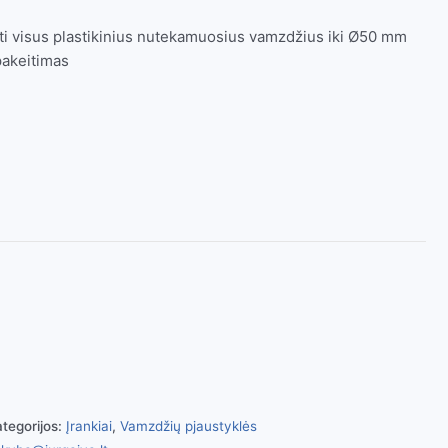
oti visus plastikinius nutekamuosius vamzdžius iki Ø50 mm
 pakeitimas
tegorijos:
Įrankiai
,
Vamzdžių pjaustyklės