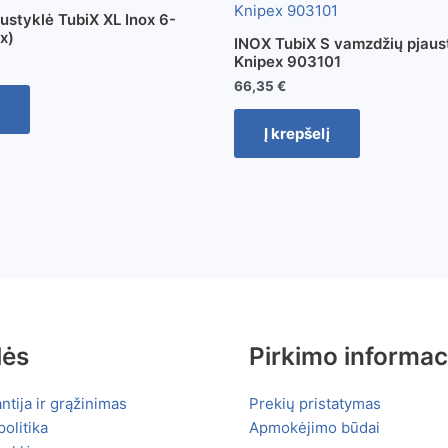
ustyklė TubiX XL Inox 6-
x)
INOX TubiX S vamzdžių pjaus
Knipex 903101
66,35
€
Į krepšelį
lės
Pirkimo informac
ntija ir grąžinimas
Prekių pristatymas
olitika
Apmokėjimo būdai