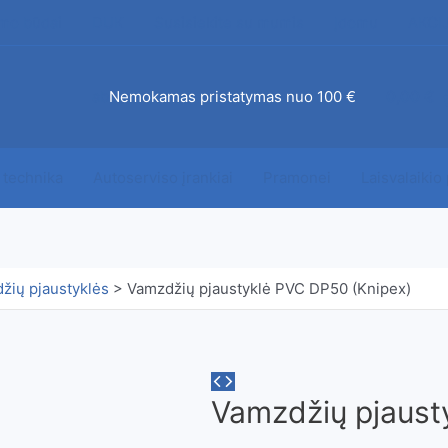
mo būdai
DUK
Susisiekite su mumis
Įdomu
AKCI
ab
Nemokamas pristatymas nuo 100 €
0,00
€
 technika
Autoserviso įrankiai
Pramonei
Laisvalaikio
žių pjaustyklės
>
Vamzdžių pjaustyklė PVC DP50 (Knipex)
Vamzdžių pjaust