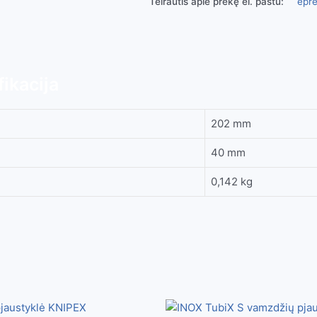
Teirautis apie prekę el. paštu:
epre
ikacija
202 mm
40 mm
0,142 kg