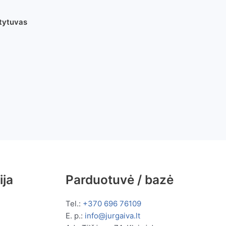
tytuvas
ija
Parduotuvė / bazė
Tel.:
+370 696 76109
E. p.:
info@jurgaiva.lt