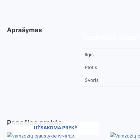
Aprašymas
Techninė specif
Ilgis
Plotis
Svoris
Panašios prekės
UŽSAKOMA PREKĖ