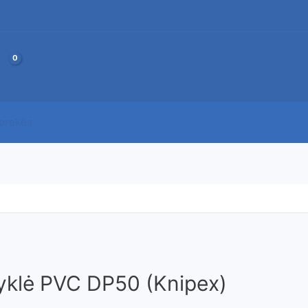
JOS
 prekės
yklė PVC DP50 (Knipex)