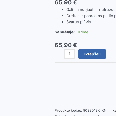
65,90
€
Galima nupjauti ir nufrezu
Greitas ir paprastas peilio
Švarus pjūvis
Sandėlyje:
Turime
65,90
€
produkto
Į krepšelį
kiekis:
Vamzdžių
pjaustyklė
PVC
DP50
(Knipex)
Produkto kodas:
902301BK_KNI
Ka