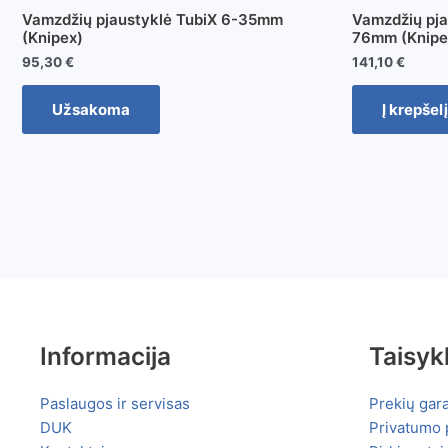
Vamzdžių pjaustyklė TubiX 6-35mm
Vamzdžių pja
(Knipex)
76mm (Knipe
95,30
€
141,10
€
Užsakoma
Į krepšelį
Informacija
Taisyk
Paslaugos ir servisas
Prekių gara
DUK
Privatumo p