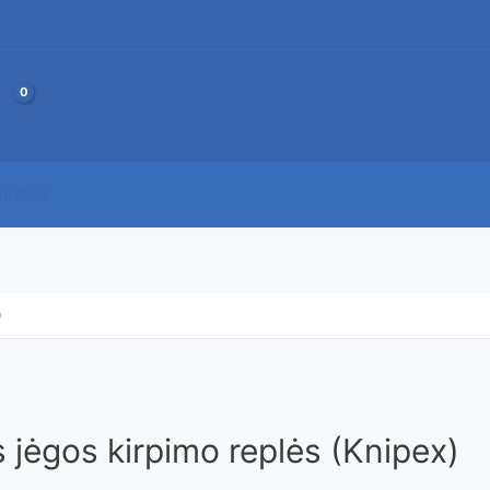
JOS
 prekės
0
s jėgos kirpimo replės (Knipex)