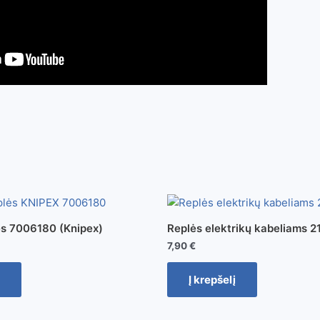
ės 7006180 (Knipex)
Replės elektrikų kabeliams 
7,90
€
Į krepšelį