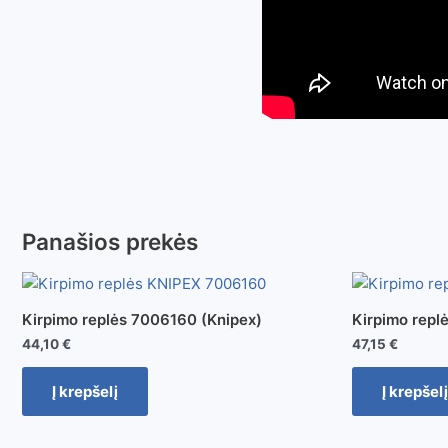
Panašios prekės
Kirpimo replės 7006160 (Knipex)
Kirpimo repl
44,10
€
47,15
€
Į krepšelį
Į krepšelį