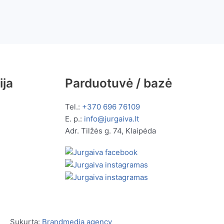
ija
Parduotuvė / bazė
Tel.:
+370 696 76109
E. p.:
info@jurgaiva.lt
Adr. Tilžės g. 74, Klaipėda
Sukurta:
Brandmedia agency