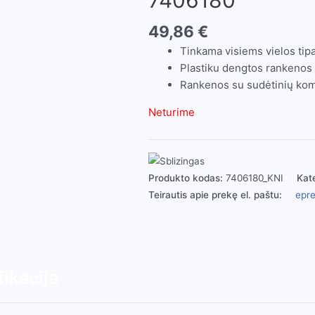
49,86
€
Tinkama visiems vielos tip
Plastiku dengtos rankenos
Rankenos su sudėtinių kom
Neturime
Produkto kodas:
7406180_KNI
Kat
Teirautis apie prekę el. paštu:
epre
ikacija