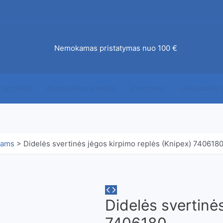
mo būdai
DUK
Susisiekite su mumis
Įdomu
AKCI
ab
Nemokamas pristatymas nuo 100 €
0,00
€
 technika
Autoserviso įrankiai
Pramonei
Laisvalaikio
kams
>
Didelės svertinės jėgos kirpimo replės (Knipex) 740618
Didelės svertinė
7406180