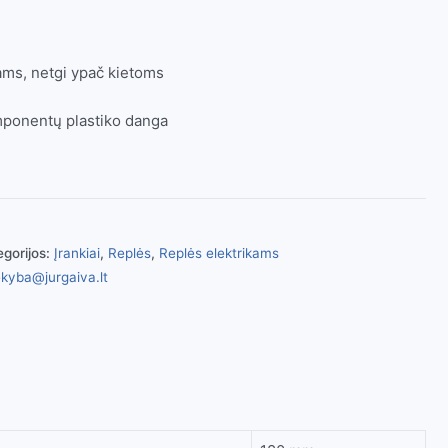
ams, netgi ypač kietoms
ponentų plastiko danga
egorijos:
Įrankiai
,
Replės
,
Replės elektrikams
kyba@jurgaiva.lt