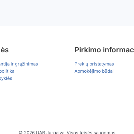
lės
Pirkimo informac
ntija ir grąžinimas
Prekių pristatymas
olitika
Apmokėjimo būdai
syklės
© 2026 UAB Jurgaiva. Visos teisės saugomos