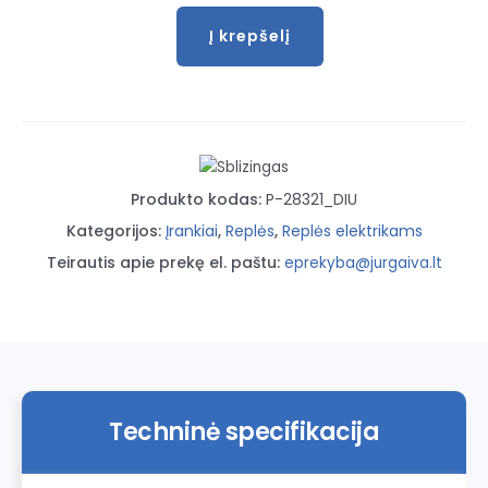
Į krepšelį
produkto
kiekis:
Replės
elektrikų
kabeliams
210mm
Produkto kodas:
P-28321_DIU
Kategorijos:
Įrankiai
,
Replės
,
Replės elektrikams
Teirautis apie prekę el. paštu:
eprekyba@jurgaiva.lt
Techninė specifikacija