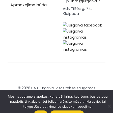
E. p.:
info@jurgaiva.lt
Apmokėjimo būdai
Adr. Tilžės g. 74,
Klaipėda
© 2026 UAB Jurgaiva. Visos teisės saugomos
Sukurta:
Brandmedia agency
Mes naudojame slapukus, kurie užtikrina, kad Jums bus patogu
naudotis tinklalapiu. Jei toliau naršysite mūsų tinklalapyje, tai
tolygu Jūsų sutikimui su slapukų naudojimu.