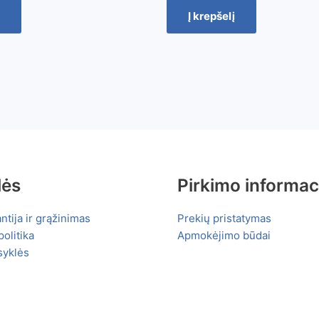
Į krepšelį
lės
Pirkimo informac
ntija ir grąžinimas
Prekių pristatymas
olitika
Apmokėjimo būdai
syklės