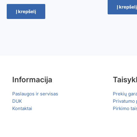
Į krepšelį
Į krepšelį
Informacija
Taisyk
Paslaugos ir servisas
Prekių gara
DUK
Privatumo p
Kontaktai
Pirkimo tai