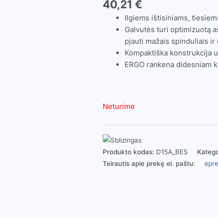
40,21
€
Ilgiems ištisiniams, tiesie
Galvutės turi optimizuotą a
pjauti mažais spinduliais i
Kompaktiška konstrukcija u
ERGO rankena didesniam ko
Neturime
Produkto kodas:
D15A_BES
Katego
Teirautis apie prekę el. paštu:
epre