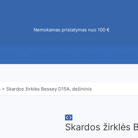
mo būdai
DUK
Susisiekite su mumis
Įdomu
AKCI
ab
Nemokamas pristatymas nuo 100 €
0,00
€
 technika
Autoserviso įrankiai
Pramonei
Laisvalaikio
s
>
Skardos žirklės Bessey D15A, dešininis
Skardos žirklės 