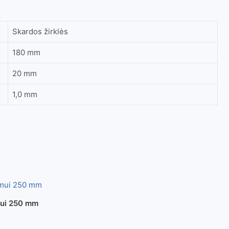
Skardos žirklės
180 mm
20 mm
1,0 mm
imui 250 mm