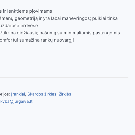
ms ir lenktiems pjovimams
šmenų geometriją ir yra labai manevringos; puikiai tinka
r uždarose erdvėse
žtikrina didžiausią našumą su minimaliomis pastangomis
mfortui sumažina rankų nuovargį!
rijos:
Įrankiai
,
Skardos žirklės
,
Žirklės
kyba@jurgaiva.lt