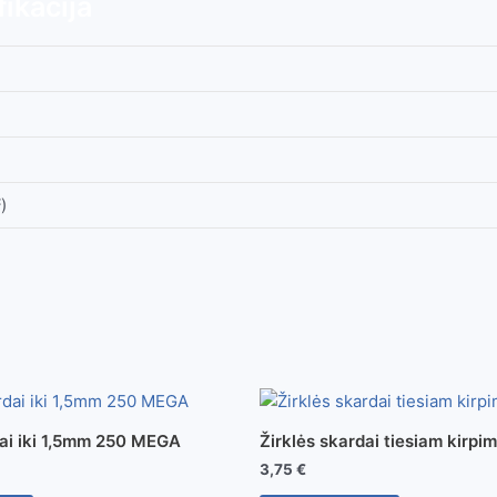
ikacija
)
dai iki 1,5mm 250 MEGA
Žirklės skardai tiesiam kirp
3,75
€