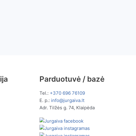
ija
Parduotuvė / bazė
Tel.:
+370 696 76109
E. p.:
info@jurgaiva.lt
Adr. Tilžės g. 74, Klaipėda