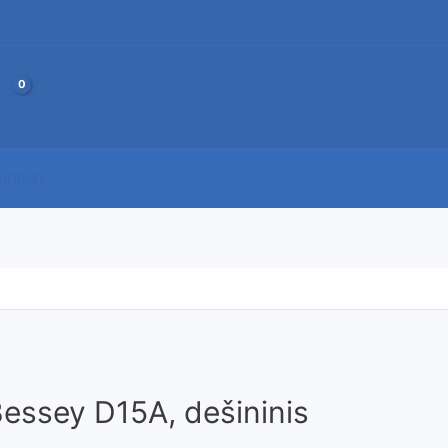
JOS
 prekės
Bessey D15A, dešininis