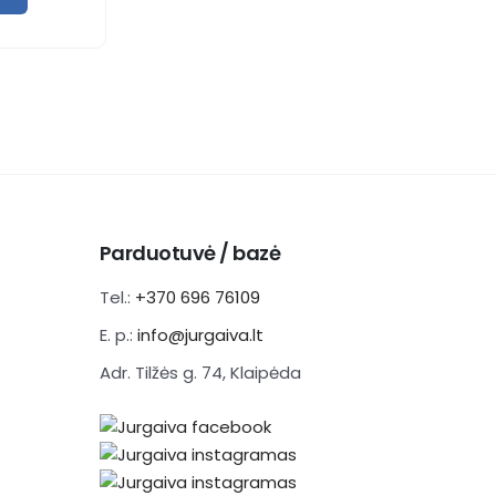
Parduotuvė / bazė
Tel.:
+370 696 76109
E. p.:
info@jurgaiva.lt
Adr. Tilžės g. 74, Klaipėda