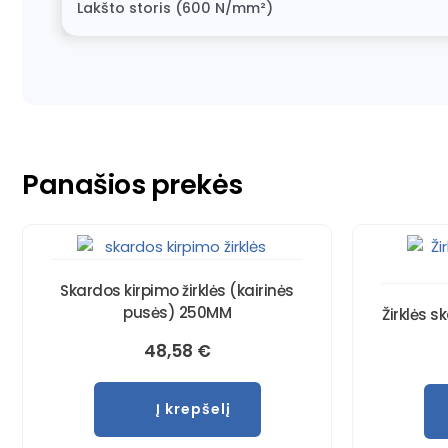
Lakšto storis (600 N/mm²)
Panašios prekės
Skardos kirpimo žirklės (kairinės
pusės) 250MM
Žirklės 
48,58
€
Į krepšelį