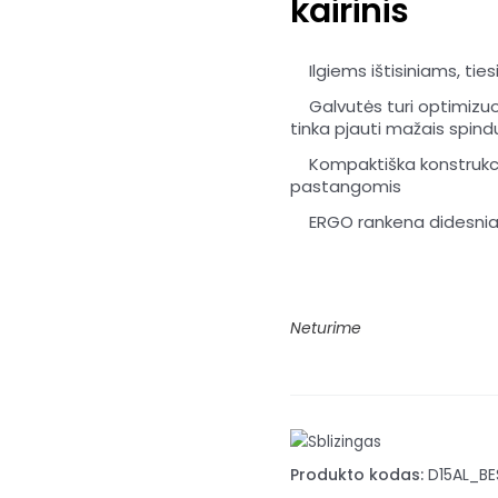
kairinis
Ilgiems ištisiniams, ti
Galvutės turi optimizu
tinka pjauti mažais spind
Kompaktiška konstrukci
pastangomis
ERGO rankena didesnia
Neturime
Produkto kodas:
D15AL_BE