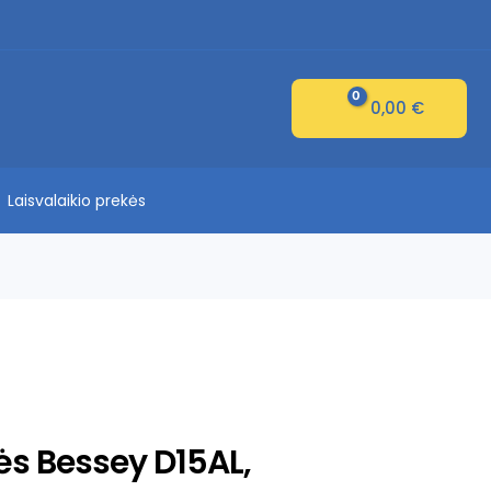
0,00
€
Laisvalaikio prekės
ės Bessey D15AL,