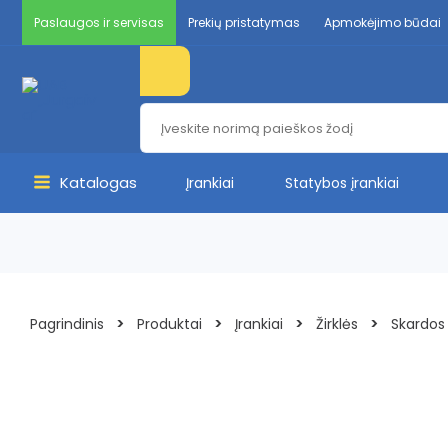
Pereiti
Paslaugos ir servisas
Prekių pristatymas
Apmokėjimo būdai
prie
Products
turinio
search
Katalogas
Įrankiai
Statybos įrankiai
Main
Menu
>
>
>
>
Pagrindinis
Produktai
Įrankiai
Žirklės
Skardos 