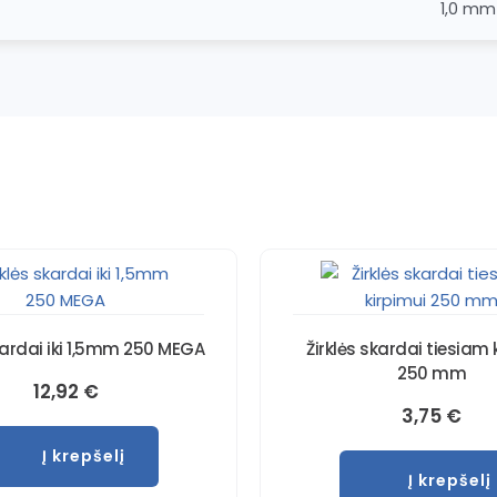
1,0 mm
skardai iki 1,5mm 250 MEGA
Žirklės skardai tiesiam 
250 mm
12,92
€
3,75
€
Į krepšelį
Į krepšelį