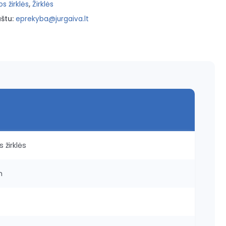
s žirklės
,
Žirklės
štu:
eprekyba@jurgaiva.lt
 žirklės
m