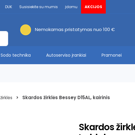
DUK
Susisiekite su mumis
Įdomu
AKCIJOS
Nemokamas pristatymas nuo 100 €
Sodo technika
Autoserviso įrankiai
Pramonei
>
Skardos žirklės Bessey D15AL, kairinis
žirklės
Skardos žirkl