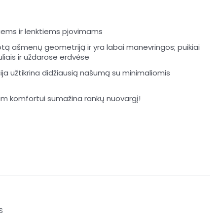
esiems ir lenktiems pjovimams
otą ašmenų geometriją ir yra labai manevringos; puikiai
uliais ir uždarose erdvėse
ja užtikrina didžiausią našumą su minimaliomis
m komfortui sumažina rankų nuovargį!
S