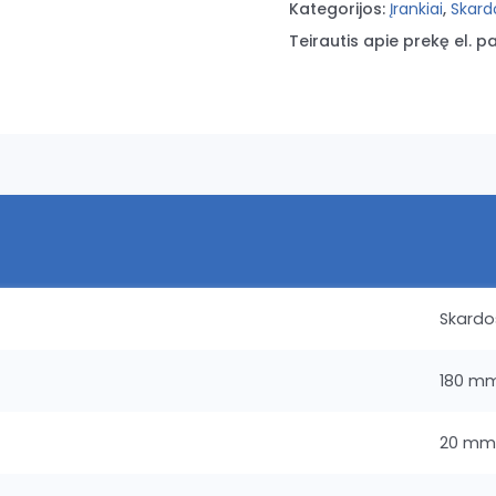
Kategorijos:
Įrankiai
,
Skardo
Teirautis apie prekę el. pa
Skardos
180 m
20 mm