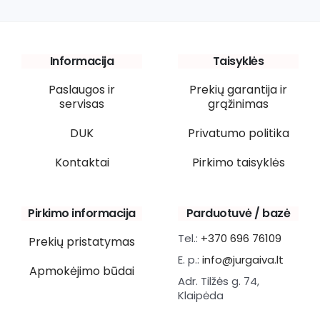
Informacija
Taisyklės
Paslaugos ir
Prekių garantija ir
servisas
grąžinimas
DUK
Privatumo politika
Kontaktai
Pirkimo taisyklės
Pirkimo informacija
Parduotuvė / bazė
Tel.:
+370 696 76109
Prekių pristatymas
E. p.:
info@jurgaiva.lt
Apmokėjimo būdai
Adr. Tilžės g. 74,
Klaipėda