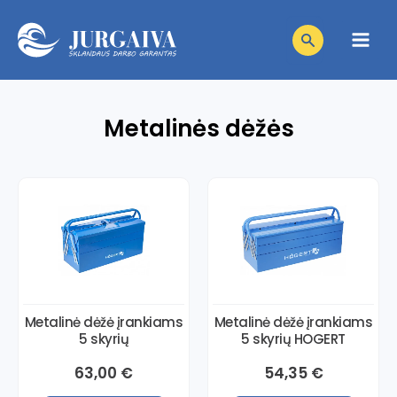
Pereiti
Products
prie
search
Main
turinio
Men
niu
Metalinės dėžės
niu
giklis
niu
giklis
niu
giklis
niu
giklis
niu
giklis
Metalinė dėžė įrankiams
Metalinė dėžė įrankiams
5 skyrių
5 skyrių HOGERT
giklis
63,00
€
54,35
€