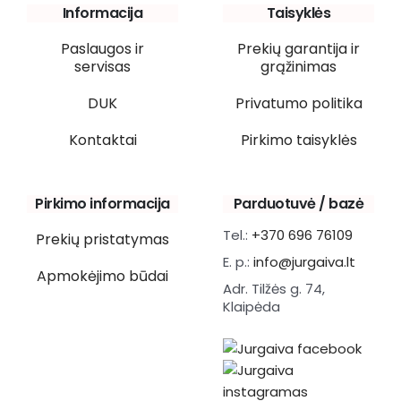
Informacija
Taisyklės
Paslaugos ir
Prekių garantija ir
servisas
grąžinimas
DUK
Privatumo politika
Kontaktai
Pirkimo taisyklės
Pirkimo informacija
Parduotuvė / bazė
Tel.:
+370 696 76109
Prekių pristatymas
E. p.:
info@jurgaiva.lt
Apmokėjimo būdai
Adr. Tilžės g. 74,
Klaipėda