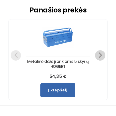
Panašios prekės
Metalinė dėžė įrankiams 5 skyrių
HOGERT
54,35
€
Į krepšelį