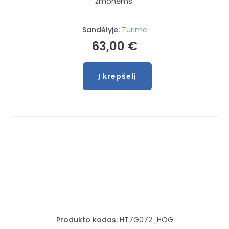
žmonėms.
Sandėlyje:
Turime
63,00
€
Į krepšelį
produkto
kiekis:
Metalinė
dėžė
įrankiams
5
skyrių
Produkto kodas:
HT7G072_HOG