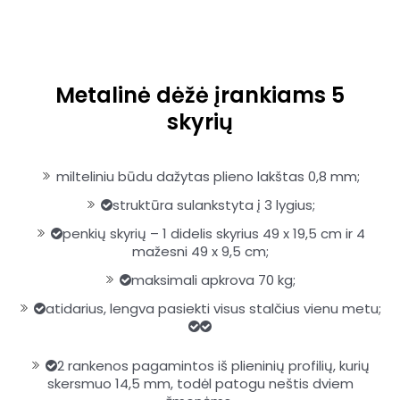
Metalinė dėžė įrankiams 5
skyrių
milteliniu būdu dažytas plieno lakštas 0,8 mm;
struktūra sulankstyta į 3 lygius;
penkių skyrių – 1 didelis skyrius 49 x 19,5 cm ir 4
mažesni 49 x 9,5 cm;
maksimali apkrova 70 kg;
atidarius, lengva pasiekti visus stalčius vienu metu;
2 rankenos pagamintos iš plieninių profilių, kurių
skersmuo 14,5 mm, todėl patogu neštis dviem