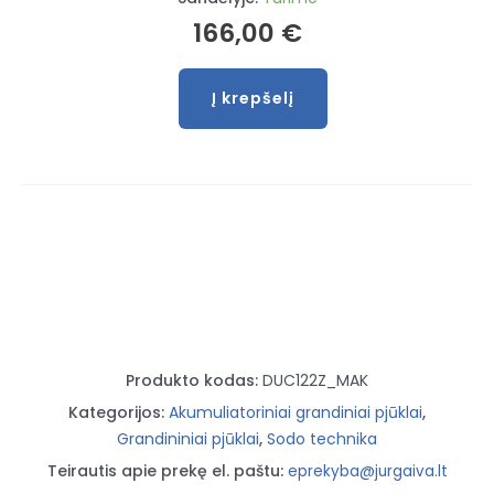
166,00
€
Į krepšelį
produkto
kiekis:
Akumuliatorinis
grandininis
pjūklas
DUC122Z
Produkto kodas:
DUC122Z_MAK
Kategorijos:
Akumuliatoriniai grandiniai pjūklai
,
Grandininiai pjūklai
,
Sodo technika
Teirautis apie prekę el. paštu:
eprekyba@jurgaiva.lt