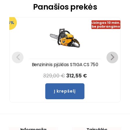
Panašios prekės
-5%
Lizingas 10 mėn.
be pabrangimo
Benzininis pjūklas STIGA CS 750
329,00
€
312,55
€
Į krepšelį
Informacija
Taisyklės