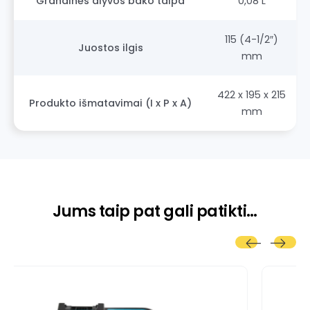
Grandinės alyvos bako talpa
0,08 L
115 (4-1/2″)
Juostos ilgis
mm
422 x 195 x 215
Produkto išmatavimai (I x P x A)
mm
Jums taip pat gali patikti…