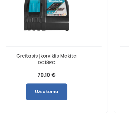
Akumuliatorius 18V, BL1860B
6,0Ah
109,00
€
Į krepšelį