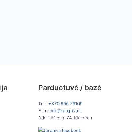
ija
Parduotuvė / bazė
Tel.:
+370 696 76109
E. p.:
info@jurgaiva.lt
Adr. Tilžės g. 74, Klaipėda