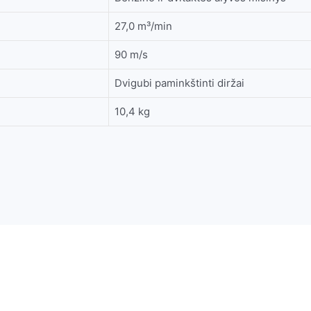
27,0 m³/min
90 m/s
Dvigubi paminkštinti diržai
10,4 kg
Alyva dvitaktė su dozatoriumi 1L