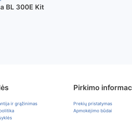
ga BL 300E Kit
lės
Pirkimo informac
ntija ir grąžinimas
Prekių pristatymas
olitika
Apmokėjimo būdai
syklės