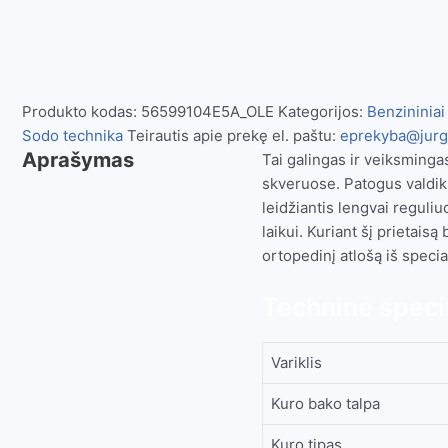
Produkto kodas:
56599104E5A_OLE
Kategorijos:
Benzininiai
Sodo technika
Teirautis apie prekę el. paštu:
eprekyba@jurga
Aprašymas
Tai galingas ir veiksminga
skveruose. Patogus valdikl
leidžiantis lengvai reguliu
laikui. Kuriant šį prietais
ortopedinį atlošą iš specia
Techninė specif
Variklis
Kuro bako talpa
Kuro tipas