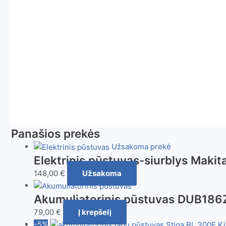
Panašios prekės
Užsakoma prekė
Elektrinis pūstuvas-siurblys Maki
148,00
€
Užsakoma
Akumuliatorinis pūstuvas DUB186
79,00
€
Į krepšelį
-5%