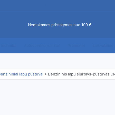
mo būdai
DUK
Susisiekite su mumis
Įdomu
AKCI
ab
Nemokamas pristatymas nuo 100 €
0,00
€
 technika
Autoserviso įrankiai
Pramonei
Laisvalaikio
Benzininiai lapų pūstuvai
>
Benzininis lapų siurblys-pūstuvas O