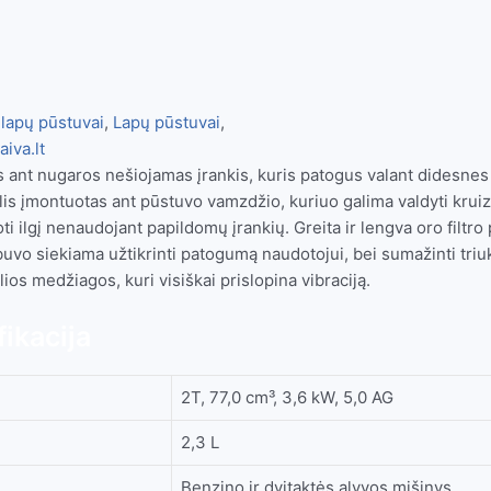
 lapų pūstuvai
,
Lapų pūstuvai
,
iva.lt
s ant nugaros nešiojamas įrankis, kuris patogus valant didesnes
is įmontuotas ant pūstuvo vamzdžio, kuriuo galima valdyti kruiz
oti ilgį nenaudojant papildomų įrankių. Greita ir lengva oro filtro
ą buvo siekiama užtikrinti patogumą naudotojui, bei sumažinti triu
lios medžiagos, kuri visiškai prislopina vibraciją.
ikacija
2T, 77,0 cm³, 3,6 kW, 5,0 AG
2,3 L
Benzino ir dvitaktės alyvos mišinys