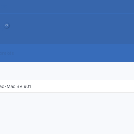
JOS
 prekės
leo-Mac BV 901