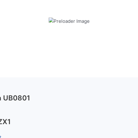
12,00
€
Užsakoma
ta UB0801
ZX1