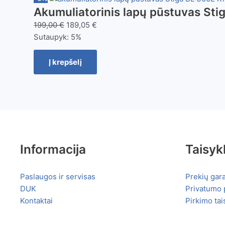
Akumuliatorinis lapų pūstuvas Sti
199,00
€
189,05
€
Sutaupyk:
5%
Į krepšelį
Informacija
Taisyk
Paslaugos ir servisas
Prekių gara
DUK
Privatumo p
Kontaktai
Pirkimo tai