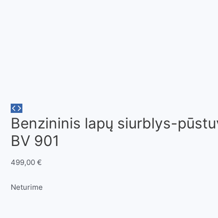
Benzininis lapų siurblys-pūs
BV 901
499,00
€
Neturime